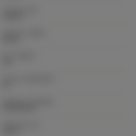
Hörnradie
(RE)
0,0625 in
Utförande
(HAND)
Neutral
Sort
(GRADE)
235
Substrat
(SUBSTRATE)
HC
Beläggning
(COATING)
CVD TiCN+TiN
Skärtjocklek
(S)
0,25 in