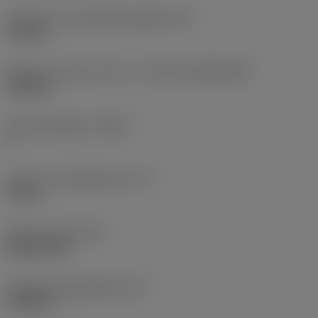
Diameter hos fastspänningshål
(D1)
0,312 in
Skärets storlek och form
(CUTINT_SIZESHAPE)
CN1906
Antal skäreggar
(CEDC)
2
Inskriven cirkeldiameter
(IC)
0,75 in
Skärformskod
(SC)
Rhombic 80
Faktisk skäreggslängd
(LE)
0,6986 in