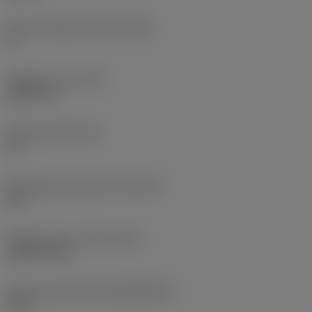
Större släppningsvinkel
(AN)
0 °
Objektets vikt
(WT)
0,0577 lb
Skärläge
(SSC_M)
19
Skärlägesstorlekskod
(SSC_N)
3/4
Release date
(ValFrom20)
1992-11-02
Release pack-ID
(RELEASEPACK)
92.3