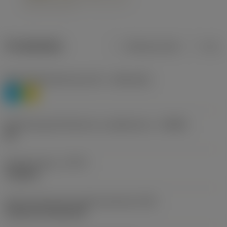
Produktdata
Metriska mått
Tum
Materialklassificering nivå 1
(TMC1ISO)
P
M
Beteckning på tillverkare av spånbrytare
(CBMD)
HR
Operationstyp
(CTPT)
roughing
Kod för skärmonteringsstil (metrisk)
(IFS)
Cylindrical fixing hole