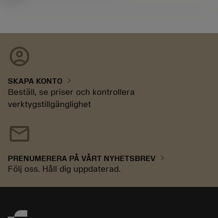
account_circle
chevron_right
SKAPA KONTO
Beställ, se priser och kontrollera
verktygstillgänglighet
mail
chevron_right
PRENUMERERA PÅ VÅRT NYHETSBREV
Följ oss. Håll dig uppdaterad.