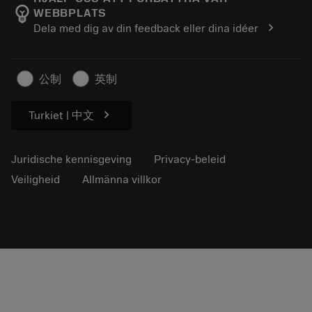
emoji_objects
WEBBPLATS
Loopbaan
Vraag een offerte aan
chevron_right
Dela med dig av din feedback eller dina idéer
Duurzaam ondernemen
Artikelen
Voor de pers
公制
英制
chevron_right
Turkiet | 中文
Juridische kennisgeving
Privacy-beleid
Veiligheid
Allmänna villkor