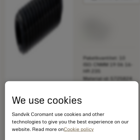
Listpris:
349.00 SEK
På lager
Paketkvantitet: 10
ISO: CNMM 19 06 16-
HR 235
Material-id: 5725824
EAN: 10621144
We use cookies
ANSI: 3214 050-661
Sandvik Coromant use cookies and other
Allmän
deployed_code
Visa 3D-modell
technologies to give you the best experience on our
remove
add
avbildning
shopping_cart
Lägg ti
website. Read more on
Cookie policy