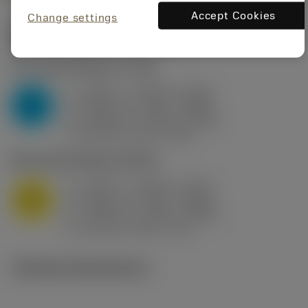
Accept Cookies
Change settings
Startvärden
(KAPR
95 deg
)
P2.1.Z.AN
,
Hårdhet: 175 HB
a
0.394 in (0.094 - 0.512)
p
P
f
0.032 in/r (0.02 - 0.043)
n
h
0.032 in/r (0.02 - 0.043)
ex
v
250 sfm (315 - 205)
c
M1.0.Z.AQ
,
Hårdhet: 200 HB
a
0.394 in (0.094 - 0.512)
p
M
f
0.032 in/r (0.02 - 0.043)
n
h
0.032 in/r (0.02 - 0.043)
ex
v
215 sfm (295 - 170)
c
Tekniska illustrationer