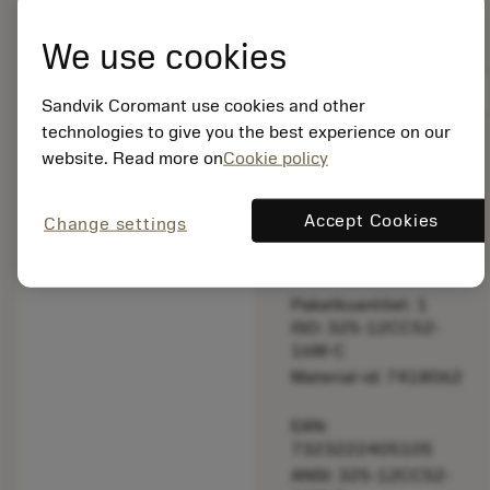
bookmark
Spara i lista
We use cookies
balance
Jämför produkt
Sandvik Coromant use cookies and other
technologies to give you the best experience on our
website. Read more on
Cookie policy
Listpris:
10 325.00 SEK
Accept Cookies
Change settings
På lager
Paketkvantitet: 1
ISO: 325-12CC52-
16M-C
Material-id: 7418062
EAN:
7323222405105
ANSI: 325-12CC52-