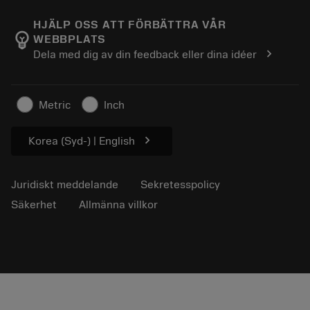
Karriär
Returnera
Evenemang och utbildning
Om Sandvik Coromant
Spåra din order
Tool ID
HJÄLP OSS ATT FÖRBÄTTRA VÅR
emoji_objects
WEBBPLATS
Hitta oss
FAQ
chevron_right
Dela med dig av din feedback eller dina idéer
För press
Kontakta oss
Säkerhetsinformation
Hållbarhet
Metric
Inch
chevron_right
Korea (Syd-) | English
Juridiskt meddelande
Sekretesspolicy
Säkerhet
Allmänna villkor