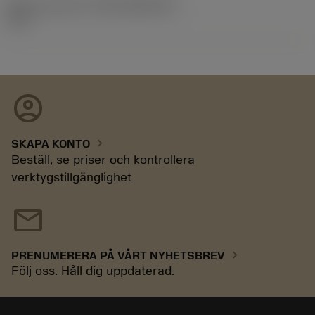
Release pack-ID
(RELEASEPACK)
17.2
account_circle
chevron_right
SKAPA KONTO
Beställ, se priser och kontrollera
verktygstillgänglighet
mail
chevron_right
PRENUMERERA PÅ VÅRT NYHETSBREV
Följ oss. Håll dig uppdaterad.