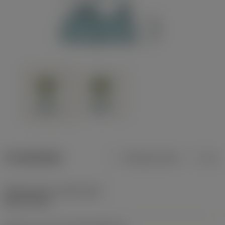
Produktdata
Metriska mått
Tum
Release date
(ValFrom20)
2017-09-23