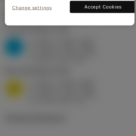
Accept Cookies
Change settings
Startvärden
(KAPR
95 deg
)
P2.1.Z.AN
,
Hårdhet: 175 HB
a
0.394 in (0.094 - 0.512)
p
P
f
0.032 in/r (0.02 - 0.043)
n
h
0.032 in/r (0.02 - 0.043)
ex
v
250 sfm (315 - 205)
c
M1.0.Z.AQ
,
Hårdhet: 200 HB
a
0.394 in (0.094 - 0.512)
p
M
f
0.032 in/r (0.02 - 0.043)
n
h
0.032 in/r (0.02 - 0.043)
ex
v
215 sfm (295 - 170)
c
Tekniska illustrationer