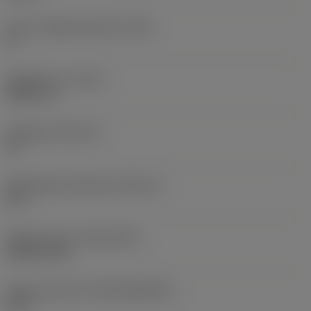
Större släppningsvinkel
(AN)
0 °
Objektets vikt
(WT)
0,0577 lb
Skärläge
(SSC_M)
19
Skärlägesstorlekskod
(SSC_N)
3/4
Release date
(ValFrom20)
1992-11-02
Release pack-ID
(RELEASEPACK)
92.3