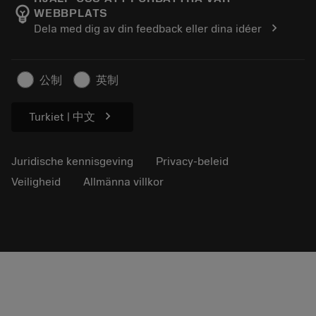
emoji_objects
WEBBPLATS
Loopbaan
Vraag een offerte aan
chevron_right
Dela med dig av din feedback eller dina idéer
Duurzaam ondernemen
Artikelen
Voor de pers
公制
英制
chevron_right
Turkiet | 中文
Juridische kennisgeving
Privacy-beleid
Veiligheid
Allmänna villkor