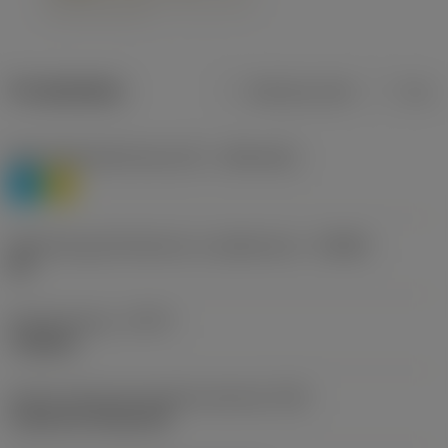
Produktdata
Metriska mått
Tum
Materialklassificering nivå 1
(TMC1ISO)
P
M
Beteckning på tillverkare av spånbrytare
(CBMD)
HR
Operationstyp
(CTPT)
roughing
Kod för skärmonteringsstil (metrisk)
(IFS)
Cylindrical fixing hole