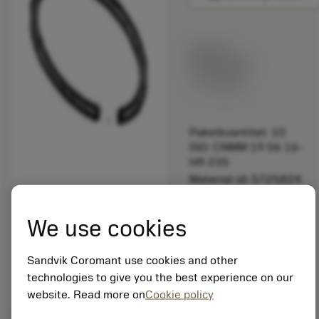
Listpris:
349.00 SEK
På lager
Paketkvantitet: 10
ISO: CNMM 19 06 16-
HR 235
Material-id: 5725824
EAN: 10621144
We use cookies
ANSI: 3421 105-032
Sandvik Coromant use cookies and other
Allmän
deployed_code
Visa 3D-modell
technologies to give you the best experience on our
remove
add
avbildning
shopping_cart
Lägg ti
website. Read more on
Cookie policy