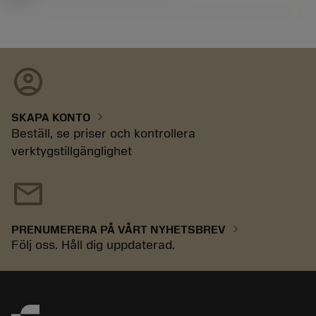
account_circle
chevron_right
SKAPA KONTO
Beställ, se priser och kontrollera
verktygstillgänglighet
mail
chevron_right
PRENUMERERA PÅ VÅRT NYHETSBREV
Följ oss. Håll dig uppdaterad.