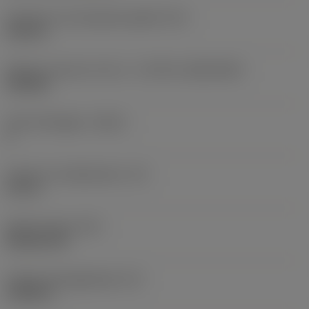
Diameter hos fastspänningshål
(D1)
0,312 in
Skärets storlek och form
(CUTINT_SIZESHAPE)
CN1906
Antal skäreggar
(CEDC)
2
Inskriven cirkeldiameter
(IC)
0,75 in
Skärformskod
(SC)
Rhombic 80
Faktisk skäreggslängd
(LE)
0,6986 in