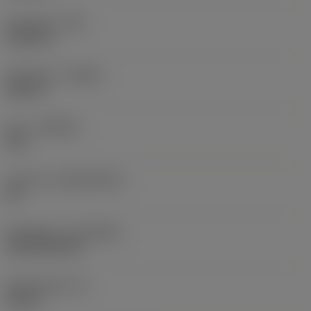
Hörnradie
(RE)
0,0625 in
Utförande
(HAND)
Neutral
Sort
(GRADE)
235
Substrat
(SUBSTRATE)
HC
Beläggning
(COATING)
CVD TiCN+TiN
Skärtjocklek
(S)
0,25 in