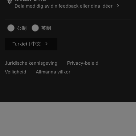
Loopbaan
Vraag een offerte aan
chevron_right
Dela med dig av din feedback eller dina idéer
Duurzaam ondernemen
Artikelen
Voor de pers
公制
英制
chevron_right
Turkiet | 中文
Juridische kennisgeving
Privacy-beleid
Veiligheid
Allmänna villkor