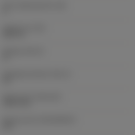
Större släppningsvinkel
(AN)
0 °
Objektets vikt
(WT)
0,0577 lb
Skärläge
(SSC_M)
19
Skärlägesstorlekskod
(SSC_N)
3/4
Release date
(ValFrom20)
1992-11-02
Release pack-ID
(RELEASEPACK)
92.3