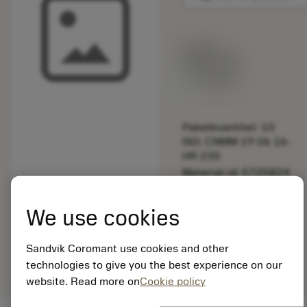
Listpris:
349.00 SEK
På lager
Paketkvantitet: 10
ISO: CNMM 19 06 16-
HR 235
Material-id: 5725824
EAN: 10621144
We use cookies
ANSI: 360R-IW-28
Allmän
deployed_code
Sandvik Coromant use cookies and other
Visa 3D-modell
remove
add
avbildning
shopping_cart
Lägg ti
technologies to give you the best experience on our
website. Read more on
Cookie policy