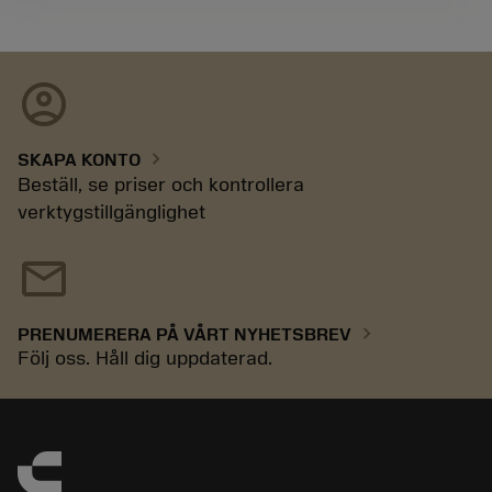
account_circle
chevron_right
SKAPA KONTO
Beställ, se priser och kontrollera
verktygstillgänglighet
mail
chevron_right
PRENUMERERA PÅ VÅRT NYHETSBREV
Följ oss. Håll dig uppdaterad.