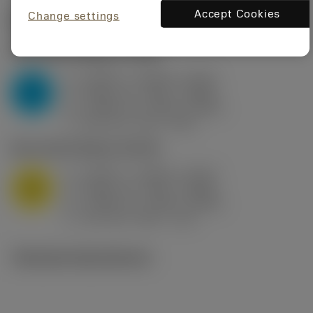
Accept Cookies
Change settings
Startvärden
(KAPR
95 deg
)
P2.1.Z.AN
,
Hårdhet: 175 HB
a
0.394 in (0.094 - 0.512)
p
P
f
0.032 in/r (0.02 - 0.043)
n
h
0.032 in/r (0.02 - 0.043)
ex
v
250 sfm (315 - 205)
c
M1.0.Z.AQ
,
Hårdhet: 200 HB
a
0.394 in (0.094 - 0.512)
p
M
f
0.032 in/r (0.02 - 0.043)
n
h
0.032 in/r (0.02 - 0.043)
ex
v
215 sfm (295 - 170)
c
Tekniska illustrationer