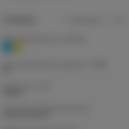
Produktdata
Metriska mått
Tum
Materialklassificering nivå 1
(TMC1ISO)
P
M
Beteckning på tillverkare av spånbrytare
(CBMD)
HR
Operationstyp
(CTPT)
roughing
Kod för skärmonteringsstil (metrisk)
(IFS)
Cylindrical fixing hole