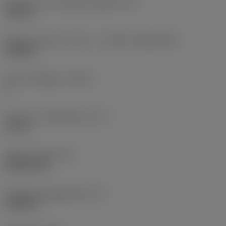
Diameter hos fastspänningshål
(D1)
0,312 in
Skärets storlek och form
(CUTINT_SIZESHAPE)
CN1906
Antal skäreggar
(CEDC)
2
Inskriven cirkeldiameter
(IC)
0,75 in
Skärformskod
(SC)
Rhombic 80
Faktisk skäreggslängd
(LE)
0,6986 in