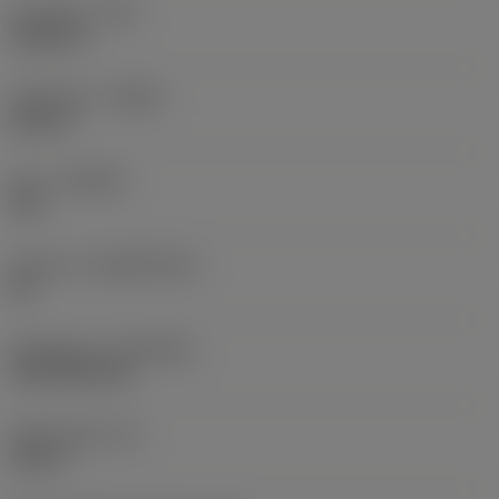
Hörnradie
(RE)
0,0625 in
Utförande
(HAND)
Neutral
Sort
(GRADE)
235
Substrat
(SUBSTRATE)
HC
Beläggning
(COATING)
CVD TiCN+TiN
Skärtjocklek
(S)
0,25 in