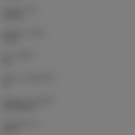
Hörnradie
(RE)
0,0625 in
Utförande
(HAND)
Neutral
Sort
(GRADE)
235
Substrat
(SUBSTRATE)
HC
Beläggning
(COATING)
CVD TiCN+TiN
Skärtjocklek
(S)
0,25 in