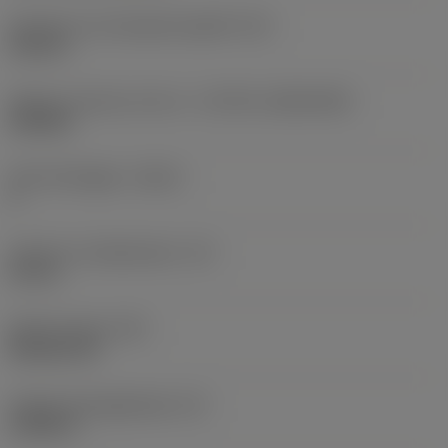
Diameter hos fastspänningshål
(D1)
0,312 in
Skärets storlek och form
(CUTINT_SIZESHAPE)
CN1906
Antal skäreggar
(CEDC)
2
Inskriven cirkeldiameter
(IC)
0,75 in
Skärformskod
(SC)
Rhombic 80
Faktisk skäreggslängd
(LE)
0,6986 in