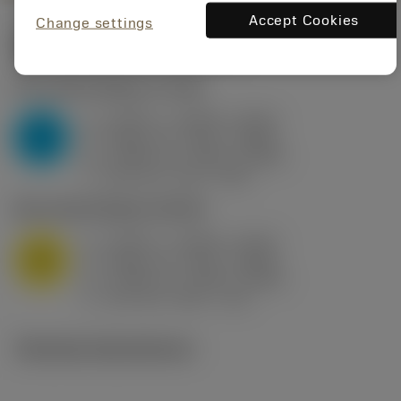
Accept Cookies
Change settings
Startvärden
(KAPR
95 deg
)
P2.1.Z.AN
,
Hårdhet: 175 HB
a
0.394 in (0.094 - 0.512)
p
P
f
0.032 in/r (0.02 - 0.043)
n
h
0.032 in/r (0.02 - 0.043)
ex
v
250 sfm (315 - 205)
c
M1.0.Z.AQ
,
Hårdhet: 200 HB
a
0.394 in (0.094 - 0.512)
p
M
f
0.032 in/r (0.02 - 0.043)
n
h
0.032 in/r (0.02 - 0.043)
ex
v
215 sfm (295 - 170)
c
Tekniska illustrationer