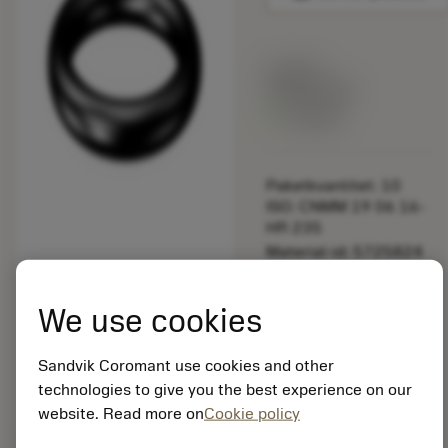
Listpris:
349.00 SEK
På lager
Paketkvantitet: 10
ISO: CNMM 19 06 16-
HR 235
Material-id: 5725824
EAN: 10621144
We use cookies
ANSI: 3671 010-029
Sandvik Coromant use cookies and other
Allmän
deployed_code
Visa 3D-modell
technologies to give you the best experience on our
remove
add
avbildning
shopping_cart
Lägg ti
website. Read more on
Cookie policy