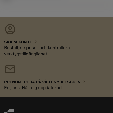
account_circle
chevron_right
SKAPA KONTO
Beställ, se priser och kontrollera
verktygstillgänglighet
mail
chevron_right
PRENUMERERA PÅ VÅRT NYHETSBREV
Följ oss. Håll dig uppdaterad.