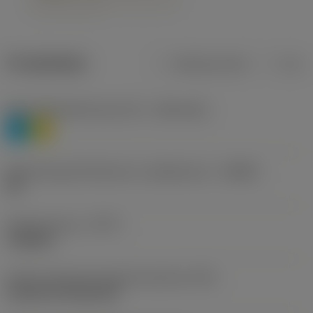
Produktdata
Metriska mått
Tum
Materialklassificering nivå 1
(TMC1ISO)
P
M
Beteckning på tillverkare av spånbrytare
(CBMD)
HR
Operationstyp
(CTPT)
roughing
Kod för skärmonteringsstil (metrisk)
(IFS)
Cylindrical fixing hole