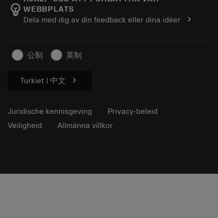
emoji_objects
WEBBPLATS
Loopbaan
Vraag een offerte aan
chevron_right
Dela med dig av din feedback eller dina idéer
Duurzaam ondernemen
Artikelen
Voor de pers
公制
英制
chevron_right
Turkiet | 中文
Juridische kennisgeving
Privacy-beleid
Veiligheid
Allmänna villkor