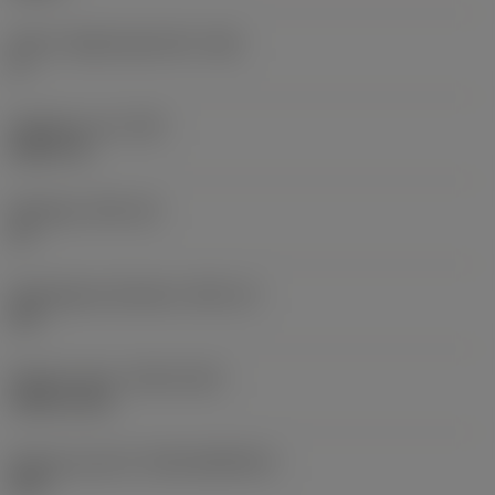
Större släppningsvinkel
(AN)
0 °
Objektets vikt
(WT)
0,0577 lb
Skärläge
(SSC_M)
19
Skärlägesstorlekskod
(SSC_N)
3/4
Release date
(ValFrom20)
1992-11-02
Release pack-ID
(RELEASEPACK)
92.3