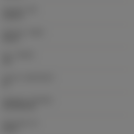
Hörnradie
(RE)
0,0625 in
Utförande
(HAND)
Neutral
Sort
(GRADE)
235
Substrat
(SUBSTRATE)
HC
Beläggning
(COATING)
CVD TiCN+TiN
Skärtjocklek
(S)
0,25 in