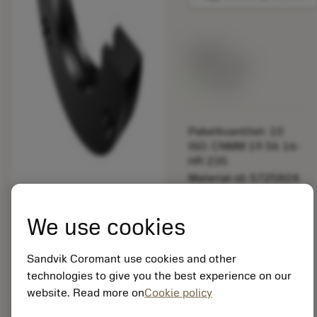
Listpris:
349.00 SEK
På lager
Paketkvantitet: 10
ISO: CNMM 19 06 16-
HR 235
Material-id: 5725824
EAN: 10621144
We use cookies
ANSI: 391.510-562
30
Sandvik Coromant use cookies and other
Allmän
deployed_code
Visa 3D-modell
technologies to give you the best experience on our
remove
add
avbildning
shopping_cart
Lägg ti
website. Read more on
Cookie policy