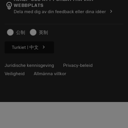
emoji_objects
WEBBPLATS
Loopbaan
Vraag een offerte aan
chevron_right
Dela med dig av din feedback eller dina idéer
Duurzaam ondernemen
Artikelen
Voor de pers
公制
英制
chevron_right
Turkiet | 中文
Juridische kennisgeving
Privacy-beleid
Veiligheid
Allmänna villkor