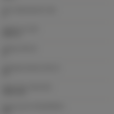
Större släppningsvinkel
(AN)
0 °
Objektets vikt
(WT)
0,0577 lb
Skärläge
(SSC_M)
19
Skärlägesstorlekskod
(SSC_N)
3/4
Release date
(ValFrom20)
1992-11-02
Release pack-ID
(RELEASEPACK)
92.3