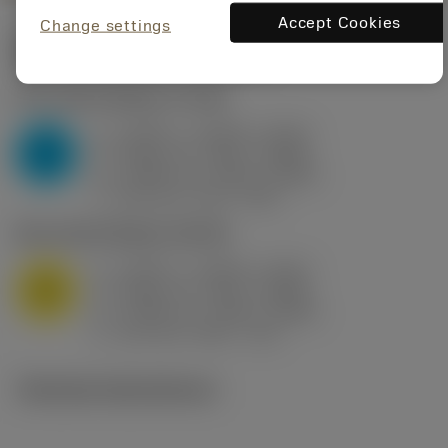
Accept Cookies
Change settings
Startvärden
(KAPR
95 deg
)
P2.1.Z.AN
,
Hårdhet: 175 HB
a
0.394 in (0.094 - 0.512)
p
P
f
0.032 in/r (0.02 - 0.043)
n
h
0.032 in/r (0.02 - 0.043)
ex
v
250 sfm (315 - 205)
c
M1.0.Z.AQ
,
Hårdhet: 200 HB
a
0.394 in (0.094 - 0.512)
p
M
f
0.032 in/r (0.02 - 0.043)
n
h
0.032 in/r (0.02 - 0.043)
ex
v
215 sfm (295 - 170)
c
Tekniska illustrationer