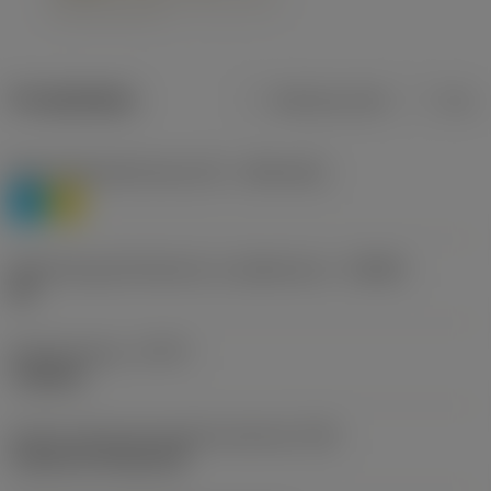
Produktdata
Metriska mått
Tum
Materialklassificering nivå 1
(TMC1ISO)
P
M
Beteckning på tillverkare av spånbrytare
(CBMD)
HR
Operationstyp
(CTPT)
roughing
Kod för skärmonteringsstil (metrisk)
(IFS)
Cylindrical fixing hole