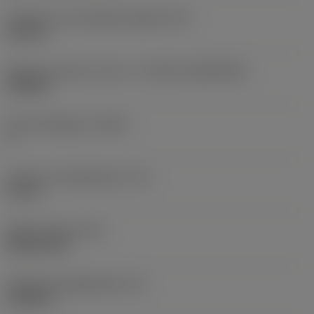
Diameter hos fastspänningshål
(D1)
0,312 in
Skärets storlek och form
(CUTINT_SIZESHAPE)
CN1906
Antal skäreggar
(CEDC)
2
Inskriven cirkeldiameter
(IC)
0,75 in
Skärformskod
(SC)
Rhombic 80
Faktisk skäreggslängd
(LE)
0,6986 in