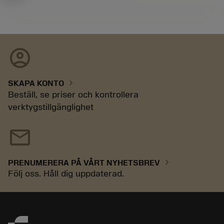
account_circle
chevron_right
SKAPA KONTO
Beställ, se priser och kontrollera
verktygstillgänglighet
mail
chevron_right
PRENUMERERA PÅ VÅRT NYHETSBREV
Följ oss. Håll dig uppdaterad.