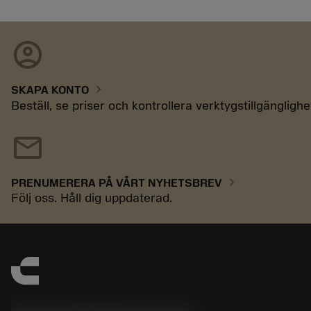
account_circle
chevron_right
SKAPA KONTO
Beställ, se priser och kontrollera verktygstillgänglighe
mail
chevron_right
PRENUMERERA PÅ VÅRT NYHETSBREV
Följ oss. Håll dig uppdaterad.