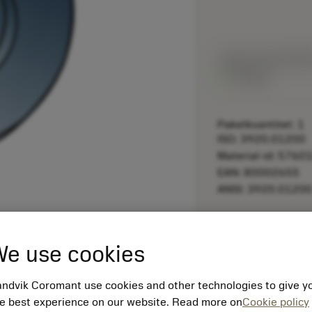
Listpris:
562.00 S
På lager
Paketkvantitet: 1
ISO: 3920.01200
Material-id: 5760
EAN: 80002655
ANSI: 3920.0120
remove
e use cookies
ndvik Coromant use cookies and other technologies to give y
e best experience on our website. Read more on
Cookie policy