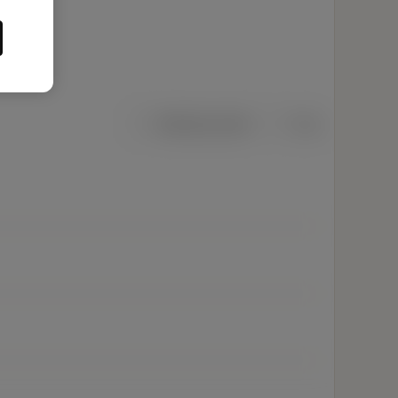
Metriska mått
Tum