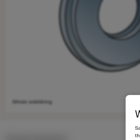
Allmän avbildning
W
Sa
th
Tekniska illustrationer