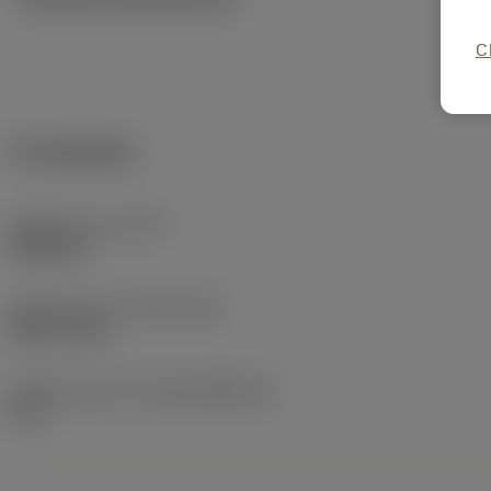
C
Produktdata
Objektets vikt
(WT)
0,0062 lb
Release date
(ValFrom20)
2007-03-26
Release pack-ID
(RELEASEPACK)
07.2