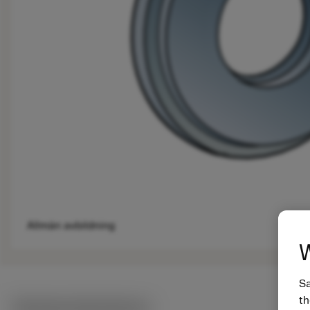
Allmän avbildning
W
Sa
th
Tekniska illustrationer