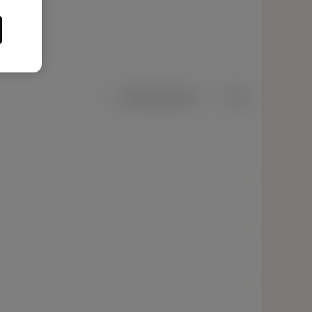
Metriska mått
Tum