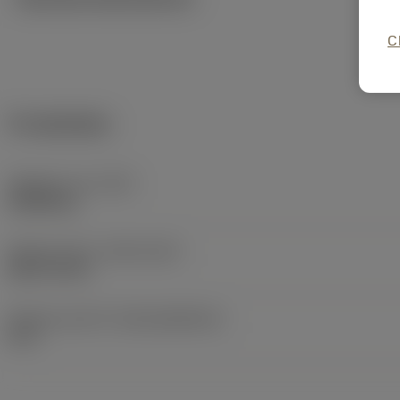
C
Produktdata
Objektets vikt
(WT)
0,0068 kg
Release date
(ValFrom20)
2007-03-26
Release pack-ID
(RELEASEPACK)
07.2