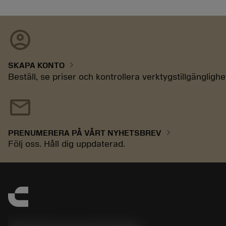
account_circle
chevron_right
SKAPA KONTO
Beställ, se priser och kontrollera verktygstillgänglighe
mail
chevron_right
PRENUMERERA PÅ VÅRT NYHETSBREV
Följ oss. Håll dig uppdaterad.