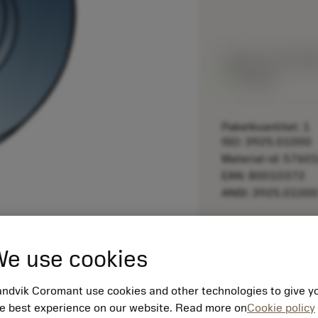
Listpris:
675.00 S
På lager
Paketkvantitet: 1
ISO: 3925.01000
Material-id: 5760
EAN: 80010372
ANSI: 3925.0100
remove
e use cookies
ndvik Coromant use cookies and other technologies to give y
e best experience on our website. Read more on
Cookie policy