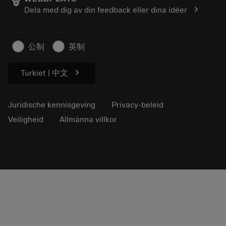
Loopbaan
Vraag een offerte aan
chevron_right
Dela med dig av din feedback eller dina idéer
Duurzaam ondernemen
Artikelen
Voor de pers
公制
英制
chevron_right
Turkiet | 中文
Juridische kennisgeving
Privacy-beleid
Veiligheid
Allmänna villkor