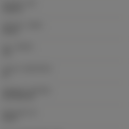
Hörnradie
(RE)
0,0625 in
Utförande
(HAND)
Neutral
Sort
(GRADE)
235
Substrat
(SUBSTRATE)
HC
Beläggning
(COATING)
CVD TiCN+TiN
Skärtjocklek
(S)
0,25 in