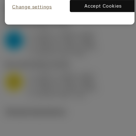
Accept Cookies
Change settings
Startvärden
(KAPR
95 deg
)
P2.1.Z.AN
,
Hårdhet: 175 HB
a
0.394 in (0.094 - 0.512)
p
P
f
0.032 in/r (0.02 - 0.043)
n
h
0.032 in/r (0.02 - 0.043)
ex
v
250 sfm (315 - 205)
c
M1.0.Z.AQ
,
Hårdhet: 200 HB
a
0.394 in (0.094 - 0.512)
p
M
f
0.032 in/r (0.02 - 0.043)
n
h
0.032 in/r (0.02 - 0.043)
ex
v
215 sfm (295 - 170)
c
Tekniska illustrationer