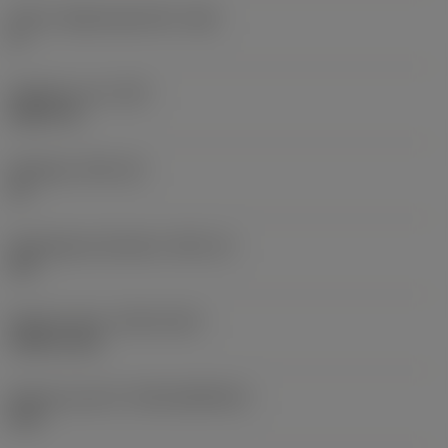
Större släppningsvinkel
(AN)
0 °
Objektets vikt
(WT)
0,0577 lb
Skärläge
(SSC_M)
19
Skärlägesstorlekskod
(SSC_N)
3/4
Release date
(ValFrom20)
1992-11-02
Release pack-ID
(RELEASEPACK)
92.3