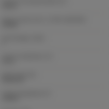
Diameter hos fastspänningshål
(D1)
0,312 in
Skärets storlek och form
(CUTINT_SIZESHAPE)
CN1906
Antal skäreggar
(CEDC)
2
Inskriven cirkeldiameter
(IC)
0,75 in
Skärformskod
(SC)
Rhombic 80
Faktisk skäreggslängd
(LE)
0,6986 in