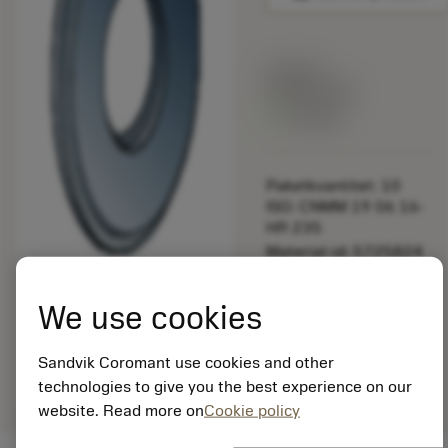
Listpris:
349.00 SEK
På lager
Paketkvantitet: 10
ISO: CNMM 19 06 16-
HR 235
Material-id: 5725824
EAN: 10621144
We use cookies
ANSI: 3940.01000
Allmän
deployed_code
Sandvik Coromant use cookies and other
Visa 3D-modell
remove
add
avbildning
shopping_cart
Lägg ti
technologies to give you the best experience on our
website. Read more on
Cookie policy