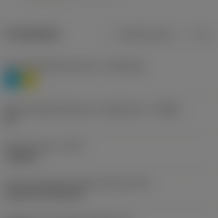
Produktdata
Metriska mått
Tum
Materialklassificering nivå 1
(TMC1ISO)
P
M
Beteckning på tillverkare av spånbrytare
(CBMD)
HR
Operationstyp
(CTPT)
roughing
Kod för skärmonteringsstil (metrisk)
(IFS)
Cylindrical fixing hole