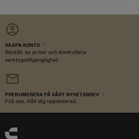
account_circle
chevron_right
SKAPA KONTO
Beställ, se priser och kontrollera
verktygstillgänglighet
mail
chevron_right
PRENUMERERA PÅ VÅRT NYHETSBREV
Följ oss. Håll dig uppdaterad.