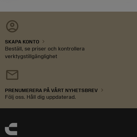
account_circle
chevron_right
SKAPA KONTO
Beställ, se priser och kontrollera
verktygstillgänglighet
mail
chevron_right
PRENUMERERA PÅ VÅRT NYHETSBREV
Följ oss. Håll dig uppdaterad.