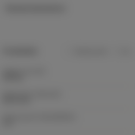
Tekniska illustrationer
Produktdata
Metriska mått
Tum
Objektets vikt
(WT)
0,022 kg
Release date
(ValFrom20)
2007-03-26
Release pack-ID
(RELEASEPACK)
07.2