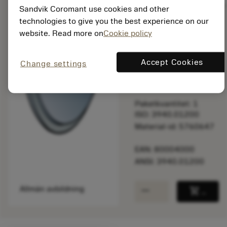
Sandvik Coromant use cookies and other
technologies to give you the best experience on our
website. Read more on
Cookie policy
Listpris:
788.00 SEK
Tillverkas vid
Accept Cookies
Change settings
beställning
Paketkvantitet: 1
ISO: 3940.01200
Material-id: 5760647
EAN: 80004000
ANSI: 3940.01200
remove
add
Allmän avbildning
shopping_cart
Lägg ti