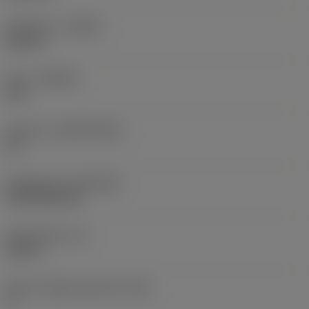
Utförande
(HAND)
Neutral
Sort
(GRADE)
235
Substrat
(SUBSTRATE)
HC
Beläggning
(COATING)
CVD TiCN+TiN
Skärtjocklek
(S)
0,25 in
Större släppningsvinkel
(AN)
0 °