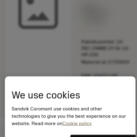
Listpris:
349.00 SEK
På lager
Paketkvantitet: 10
ISO: CNMM 19 06 16-
HR 235
Material-id: 5725824
EAN: 10621144
ANSI: 430.2-829
We use cookies
Allmän
deployed_code
Visa 3D-modell
remove
add
avbildning
shopping_cart
Lägg ti
Sandvik Coromant use cookies and other
technologies to give you the best experience on our
website. Read more on
Cookie policy
Startvärden
(KAPR
95 deg
)