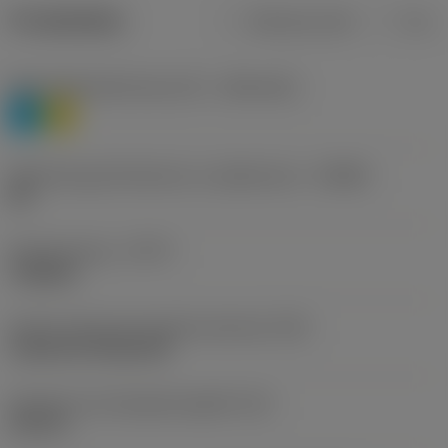
Produktdata
Metriska mått
Tum
Materialklassificering nivå 1
(TMC1ISO)
P
M
Beteckning på tillverkare av spånbrytare
(CBMD)
HR
Operationstyp
(CTPT)
roughing
Kod för skärmonteringsstil (metrisk)
(IFS)
Cylindrical fixing hole
Diameter hos fastspänningshål
(D1)
0,312 in