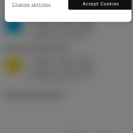
Accept Cookies
Change settings
P2.1.Z.AN
,
Hårdhet: 175 HB
a
0.394 in (0.094 - 0.512)
p
P
f
0.032 in/r (0.02 - 0.043)
n
h
0.032 in/r (0.02 - 0.043)
ex
v
250 sfm (315 - 205)
c
M1.0.Z.AQ
,
Hårdhet: 200 HB
a
0.394 in (0.094 - 0.512)
p
M
f
0.032 in/r (0.02 - 0.043)
n
h
0.032 in/r (0.02 - 0.043)
ex
v
215 sfm (295 - 170)
c
Tekniska illustrationer