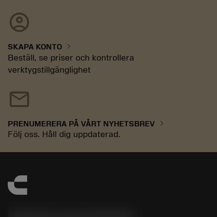
account_circle
chevron_right
SKAPA KONTO
Beställ, se priser och kontrollera
verktygstillgänglighet
mail
chevron_right
PRENUMERERA PÅ VÅRT NYHETSBREV
Följ oss. Håll dig uppdaterad.