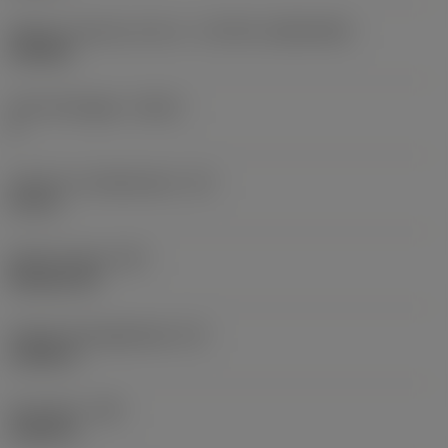
Skärets storlek och form
(CUTINT_SIZESHAPE)
CN1906
Antal skäreggar
(CEDC)
2
Inskriven cirkeldiameter
(IC)
0,75 in
Skärformskod
(SC)
Rhombic 80
Faktisk skäreggslängd
(LE)
0,6986 in
Hörnradie
(RE)
0,0625 in