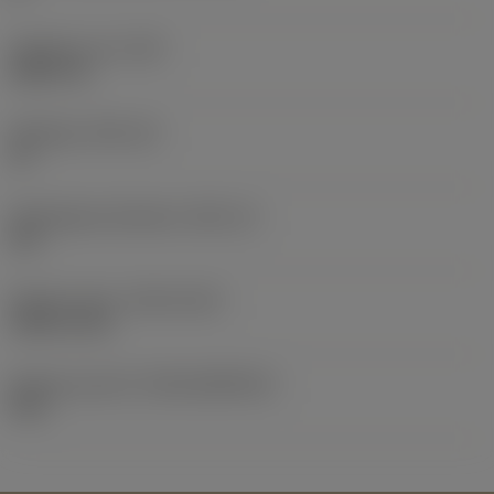
Objektets vikt
(WT)
0,0577 lb
Skärläge
(SSC_M)
19
Skärlägesstorlekskod
(SSC_N)
3/4
Release date
(ValFrom20)
1992-11-02
Release pack-ID
(RELEASEPACK)
92.3