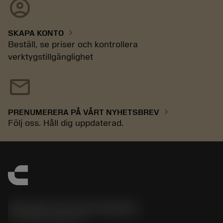
account_circle
chevron_right
SKAPA KONTO
Beställ, se priser och kontrollera
verktygstillgänglighet
mail
chevron_right
PRENUMERERA PÅ VÅRT NYHETSBREV
Följ oss. Håll dig uppdaterad.
Sandvik Coromant Sweden
phone
+46 8 793 05 70