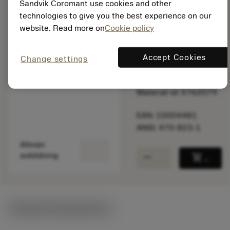
Sandvik Coromant use cookies and other
Listpris:
technologies to give you the best experience on our
615.00 SEK
website. Read more on
Cookie policy
På lager
Accept Cookies
Change settings
Paketkvantitet: 1
ISO: 470-823-1
Material-id: 5762079
EAN: 10004481
ANSI: 470-823-1
Allmän
remove
add
avbildning
shopping_cart
Lägg ti
Tekniska illustrationer