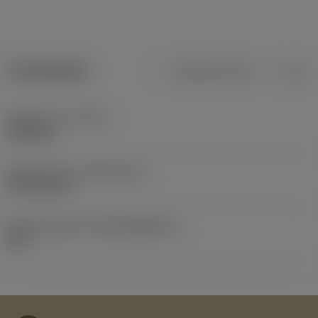
Produktdata
Metriska mått
Tum
Objektets vikt
(WT)
0,105 kg
Release date
(ValFrom20)
1973-02-26
Release pack-ID
(RELEASEPACK)
60.1