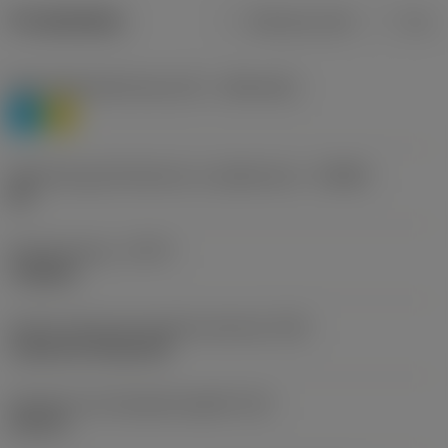
Produktdata
Metriska mått
Tum
Materialklassificering nivå 1
(TMC1ISO)
P
M
Beteckning på tillverkare av spånbrytare
(CBMD)
HR
Operationstyp
(CTPT)
roughing
Kod för skärmonteringsstil (metrisk)
(IFS)
Cylindrical fixing hole
Diameter hos fastspänningshål
(D1)
0,312 in