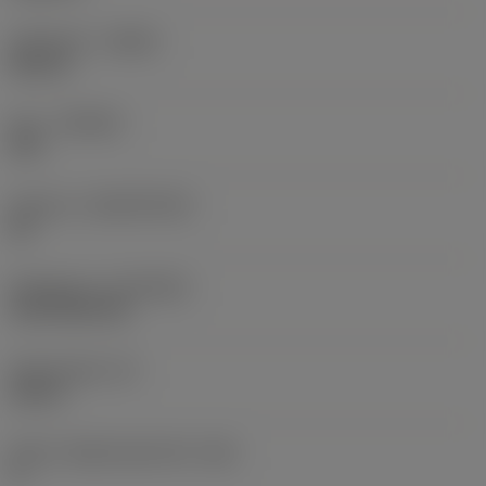
Utförande
(HAND)
Neutral
Sort
(GRADE)
235
Substrat
(SUBSTRATE)
HC
Beläggning
(COATING)
CVD TiCN+TiN
Skärtjocklek
(S)
0,25 in
Större släppningsvinkel
(AN)
0 °