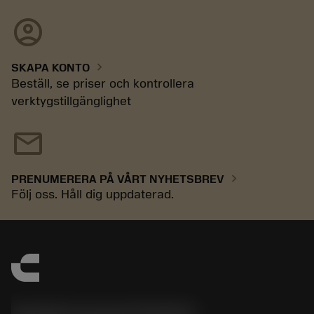
account_circle
chevron_right
SKAPA KONTO
Beställ, se priser och kontrollera
verktygstillgänglighet
mail
chevron_right
PRENUMERERA PÅ VÅRT NYHETSBREV
Följ oss. Håll dig uppdaterad.