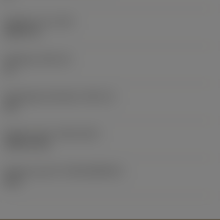
Objektets vikt
(WT)
0,0577 lb
Skärläge
(SSC_M)
19
Skärlägesstorlekskod
(SSC_N)
3/4
Release date
(ValFrom20)
1992-11-02
Release pack-ID
(RELEASEPACK)
92.3