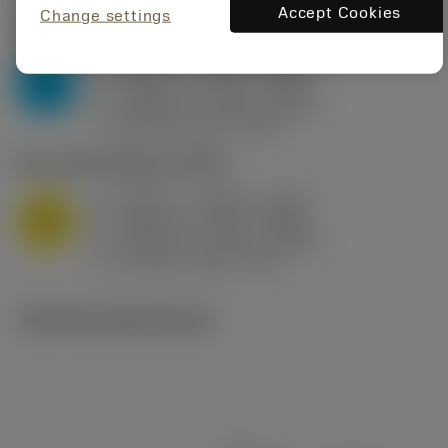
Accept Cookies
Change settings
P2.1.Z.AN
,
Hårdhet: 175 HB
a
0.394 in (0.094 - 0.512)
p
P
f
0.032 in/r (0.02 - 0.043)
n
h
0.032 in/r (0.02 - 0.043)
ex
v
250 sfm (315 - 205)
c
M1.0.Z.AQ
,
Hårdhet: 200 HB
a
0.394 in (0.094 - 0.512)
p
M
f
0.032 in/r (0.02 - 0.043)
n
h
0.032 in/r (0.02 - 0.043)
ex
v
215 sfm (295 - 170)
c
Tekniska illustrationer