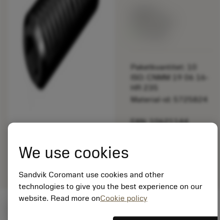
Listpris:
349.00 SEK
På lager
Paketkvantitet: 10
ISO: CNMM 19 06 16-
HR 235
Material-id: 5725824
EAN: 10621144
ANSI: 470-871
We use cookies
Allmän
deployed_code
Visa 3D-modell
remove
add
avbildning
shopping_cart
Lägg ti
Sandvik Coromant use cookies and other
technologies to give you the best experience on our
website. Read more on
Cookie policy
Startvärden
(KAPR
95 deg
)