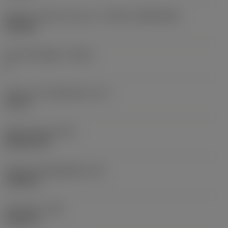
Skärets storlek och form
(CUTINT_SIZESHAPE)
CN1906
Antal skäreggar
(CEDC)
2
Inskriven cirkeldiameter
(IC)
0,75 in
Skärformskod
(SC)
Rhombic 80
Faktisk skäreggslängd
(LE)
0,6986 in
Hörnradie
(RE)
0,0625 in