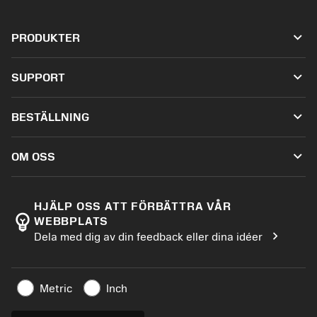
keyboard_arrow_down
PRODUKTER
เครื่องมือทั้งหมด
keyboard_arrow_down
SUPPORT
ซอฟต์แวร์ทั้งหมด
ฝ่ายบริการลูกค้า
การรีไซเคิล
keyboard_arrow_down
BESTÄLLNING
ผู้จัดจำหน่ายและผู้เชี่ยวชาญ
การปรับสภาพใหม่
วิธีซื้อ
คู่มือและบทช่วยสอน
Tailor Made
keyboard_arrow_down
OM OSS
สั่งซื้อ
เครื่องคิดเลขและแอป
เกี่ยวกับ Sandvik Coromant
ส่งคืน
แคตตาล็อกและคู่มืออ้างอิง
Manufacturing Wellness
ติดตามคำสั่งซื้อของคุณ
HJÄLP OSS ATT FÖRBÄTTRA VÅR
emoji_objects
WEBBPLATS
อาชีพ
ทำใบเสนอราคา
chevron_right
Dela med dig av din feedback eller dina idéer
ธุรกิจที่ยั่งยืน
บทความ
สำหรับสื่อมวลชน
Metric
Inch