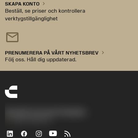
chevron_right
SKAPA KONTO
Beställ, se priser och kontrollera
verktygstillgänglighet
mail
chevron_right
PRENUMERERA PÅ VÅRT NYHETSBREV
Följ oss. Håll dig uppdaterad.
Sandvik Coromant Sweden
phone
+46 8 793 05 70