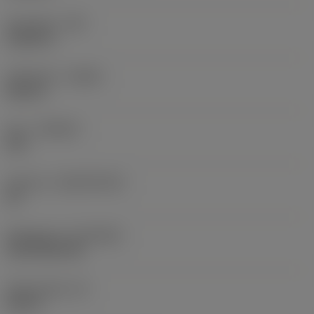
Hörnradie
(RE)
0,0625 in
Utförande
(HAND)
Neutral
Sort
(GRADE)
235
Substrat
(SUBSTRATE)
HC
Beläggning
(COATING)
CVD TiCN+TiN
Skärtjocklek
(S)
0,25 in