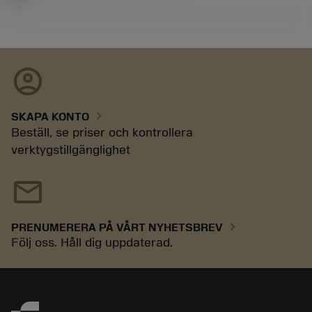
account_circle
chevron_right
SKAPA KONTO
Beställ, se priser och kontrollera
verktygstillgänglighet
mail
chevron_right
PRENUMERERA PÅ VÅRT NYHETSBREV
Följ oss. Håll dig uppdaterad.