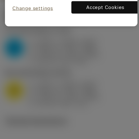
Accept Cookies
Change settings
Startvärden
(KAPR
95 deg
)
P2.1.Z.AN
,
Hårdhet: 175 HB
a
0.394 in (0.094 - 0.512)
p
P
f
0.032 in/r (0.02 - 0.043)
n
h
0.032 in/r (0.02 - 0.043)
ex
v
250 sfm (315 - 205)
c
M1.0.Z.AQ
,
Hårdhet: 200 HB
a
0.394 in (0.094 - 0.512)
p
M
f
0.032 in/r (0.02 - 0.043)
n
h
0.032 in/r (0.02 - 0.043)
ex
v
215 sfm (295 - 170)
c
Tekniska illustrationer