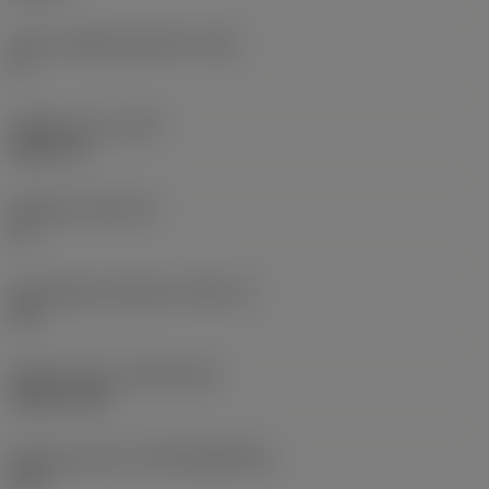
Större släppningsvinkel
(AN)
0 °
Objektets vikt
(WT)
0,0577 lb
Skärläge
(SSC_M)
19
Skärlägesstorlekskod
(SSC_N)
3/4
Release date
(ValFrom20)
1992-11-02
Release pack-ID
(RELEASEPACK)
92.3