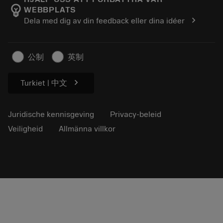
emoji_objects
WEBBPLATS
Loopbaan
Vraag een offerte aan
chevron_right
Dela med dig av din feedback eller dina idéer
Duurzaam ondernemen
Artikelen
Voor de pers
公制
英制
chevron_right
Turkiet | 中文
Juridische kennisgeving
Privacy-beleid
Veiligheid
Allmänna villkor