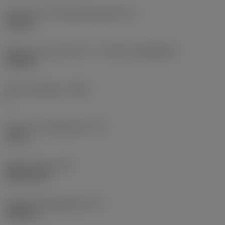
Diameter hos fastspänningshål
(D1)
0,312 in
Skärets storlek och form
(CUTINT_SIZESHAPE)
CN1906
Antal skäreggar
(CEDC)
2
Inskriven cirkeldiameter
(IC)
0,75 in
Skärformskod
(SC)
Rhombic 80
Faktisk skäreggslängd
(LE)
0,6986 in