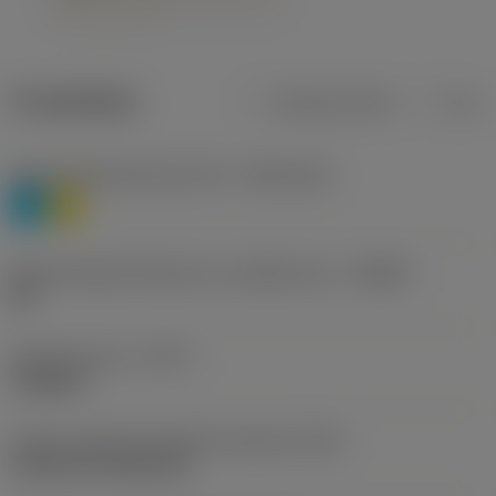
Produktdata
Metriska mått
Tum
Materialklassificering nivå 1
(TMC1ISO)
P
M
Beteckning på tillverkare av spånbrytare
(CBMD)
HR
Operationstyp
(CTPT)
roughing
Kod för skärmonteringsstil (metrisk)
(IFS)
Cylindrical fixing hole