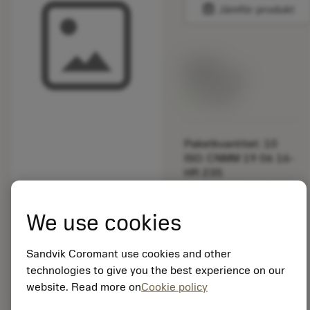
balance
Jämför produkt
Listpris:
349.00 SEK
På lager
Paketkvantitet: 10
ISO: CNMM 19 06 16-
HR 235
Material-id: 5725824
We use cookies
EAN: 10621144
ANSI: 5252 022-11
Sandvik Coromant use cookies and other
Allmän
deployed_code
Visa 3D-modell
technologies to give you the best experience on our
remove
add
avbildning
shopping_cart
Lägg ti
website. Read more on
Cookie policy