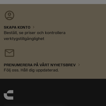
account_circle
chevron_right
SKAPA KONTO
Beställ, se priser och kontrollera
verktygstillgänglighet
mail
chevron_right
PRENUMERERA PÅ VÅRT NYHETSBREV
Följ oss. Håll dig uppdaterad.