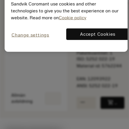
Sandvik Coromant use cookies and other
technologies to give you the best experience on our
website. Read more on
Cookie policy
Listpris:
8 680.00 SEK
På lager
Accept Cookies
Change settings
Paketkvantitet: 1
ISO: 5252 022-19
Material-id: 5762244
EAN: 12093922
ANSI: 5252 022-19
Allmän
remove
add
avbildning
shopping_cart
Lägg ti