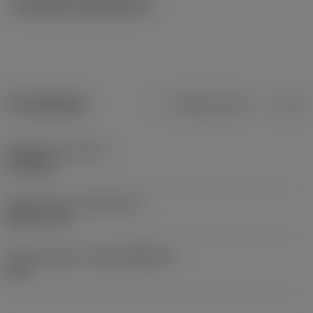
Tekniska illustrationer
Produktdata
Metriska mått
Tum
Objektets vikt
(WT)
0,3948 lb
Release date
(ValFrom20)
2009-11-25
Release pack-ID
(RELEASEPACK)
10.1