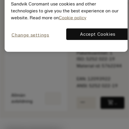
Sandvik Coromant use cookies and other
technologies to give you the best experience on our
website. Read more on
Cookie policy
Listpris:
8 680.00 SEK
På lager
Accept Cookies
Change settings
Paketkvantitet: 1
ISO: 5252 022-19
Material-id: 5762244
EAN: 12093922
ANSI: 5252 022-19
Allmän
remove
add
avbildning
shopping_cart
Lägg ti