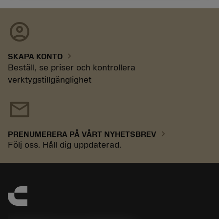
account_circle
chevron_right
SKAPA KONTO
Beställ, se priser och kontrollera
verktygstillgänglighet
mail
chevron_right
PRENUMERERA PÅ VÅRT NYHETSBREV
Följ oss. Håll dig uppdaterad.