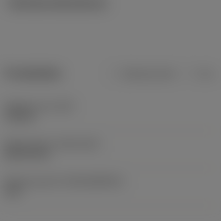
Tekniska illustrationer
Produktdata
Metriska mått
Tum
Objektets vikt
(WT)
7,531 lb
Release date
(ValFrom20)
2013-09-24
Release pack-ID
(RELEASEPACK)
13.2