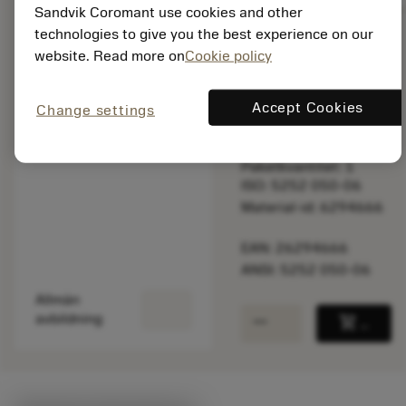
Sandvik Coromant use cookies and other
technologies to give you the best experience on our
website. Read more on
Cookie policy
Listpris:
13 290.00 SEK
På lager
Accept Cookies
Change settings
Paketkvantitet: 1
ISO: 5252 050-06
Material-id: 6294666
EAN: 26294666
ANSI: 5252 050-06
Allmän
remove
add
avbildning
shopping_cart
Lägg ti