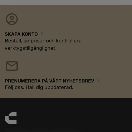
account_circle
chevron_right
SKAPA KONTO
Beställ, se priser och kontrollera
verktygstillgänglighet
mail
chevron_right
PRENUMERERA PÅ VÅRT NYHETSBREV
Följ oss. Håll dig uppdaterad.