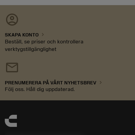
account_circle
chevron_right
SKAPA KONTO
Beställ, se priser och kontrollera
verktygstillgänglighet
mail
chevron_right
PRENUMERERA PÅ VÅRT NYHETSBREV
Följ oss. Håll dig uppdaterad.