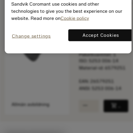
Sandvik Coromant use cookies and other
technologies to give you the best experience on our
website. Read more on
Cookie policy
Listpris:
3 095.00 SEK
På lager
Accept Cookies
Change settings
Paketkvantitet: 1
ISO: 5253 006-14
Material-id: 6579251
EAN: 26579251
ANSI: 5253 006-14
remove
add
Allmän avbildning
shopping_cart
Lägg ti