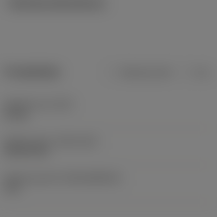
Tekniska illustrationer
Produktdata
Metriska mått
Tum
Objektets vikt
(WT)
0,1 kg
Release date
(ValFrom20)
2014-02-25
Release pack-ID
(RELEASEPACK)
14.1