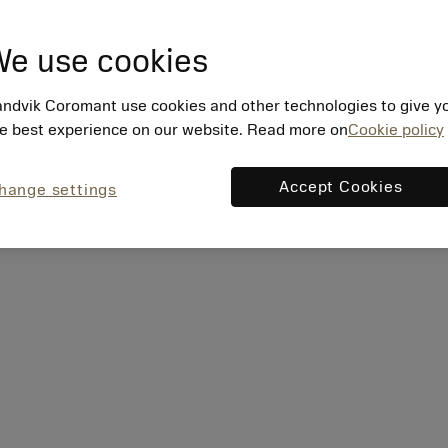
e use cookies
ndvik Coromant use cookies and other technologies to give y
e best experience on our website. Read more on
Cookie policy
Accept Cookies
hange settings