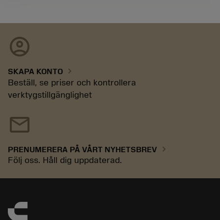
account_circle
chevron_right
SKAPA KONTO
Beställ, se priser och kontrollera
verktygstillgänglighet
mail
chevron_right
PRENUMERERA PÅ VÅRT NYHETSBREV
Följ oss. Håll dig uppdaterad.