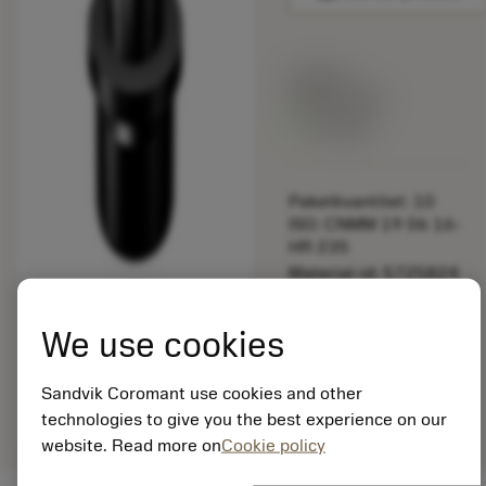
Listpris:
349.00 SEK
På lager
Paketkvantitet: 10
ISO: CNMM 19 06 16-
HR 235
Material-id: 5725824
EAN: 10621144
We use cookies
ANSI: 5313 022-01
Allmän
deployed_code
Sandvik Coromant use cookies and other
Visa 3D-modell
remove
add
avbildning
shopping_cart
Lägg ti
technologies to give you the best experience on our
website. Read more on
Cookie policy