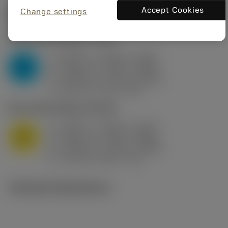
Accept Cookies
Change settings
Startvärden
(KAPR
95 deg
)
P2.1.Z.AN
,
Hårdhet: 175 HB
a
0.394 in (0.094 - 0.512)
p
P
f
0.032 in/r (0.02 - 0.043)
n
h
0.032 in/r (0.02 - 0.043)
ex
v
250 sfm (315 - 205)
c
M1.0.Z.AQ
,
Hårdhet: 200 HB
a
0.394 in (0.094 - 0.512)
p
M
f
0.032 in/r (0.02 - 0.043)
n
h
0.032 in/r (0.02 - 0.043)
ex
v
215 sfm (295 - 170)
c
Tekniska illustrationer