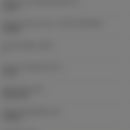
Diameter hos fastspänningshål
(D1)
0,312 in
Skärets storlek och form
(CUTINT_SIZESHAPE)
CN1906
Antal skäreggar
(CEDC)
2
Inskriven cirkeldiameter
(IC)
0,75 in
Skärformskod
(SC)
Rhombic 80
Faktisk skäreggslängd
(LE)
0,6986 in