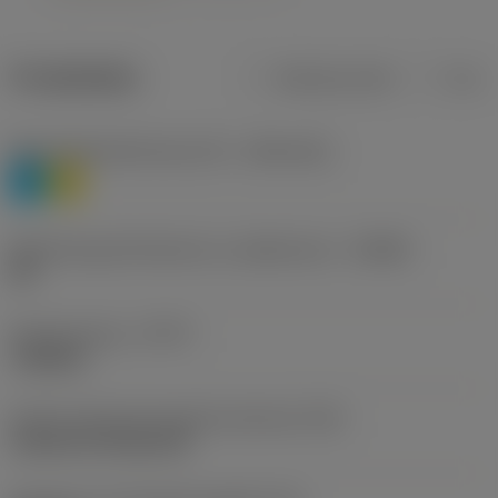
Produktdata
Metriska mått
Tum
Materialklassificering nivå 1
(TMC1ISO)
P
M
Beteckning på tillverkare av spånbrytare
(CBMD)
HR
Operationstyp
(CTPT)
roughing
Kod för skärmonteringsstil (metrisk)
(IFS)
Cylindrical fixing hole