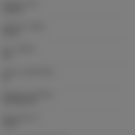
Hörnradie
(RE)
0,0625 in
Utförande
(HAND)
Neutral
Sort
(GRADE)
235
Substrat
(SUBSTRATE)
HC
Beläggning
(COATING)
CVD TiCN+TiN
Skärtjocklek
(S)
0,25 in