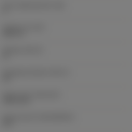
Större släppningsvinkel
(AN)
0 °
Objektets vikt
(WT)
0,0577 lb
Skärläge
(SSC_M)
19
Skärlägesstorlekskod
(SSC_N)
3/4
Release date
(ValFrom20)
1992-11-02
Release pack-ID
(RELEASEPACK)
92.3