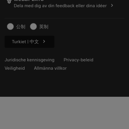
Loopbaan
Vraag een offerte aan
chevron_right
Dela med dig av din feedback eller dina idéer
Duurzaam ondernemen
Artikelen
Voor de pers
公制
英制
chevron_right
Turkiet | 中文
Juridische kennisgeving
Privacy-beleid
Veiligheid
Allmänna villkor