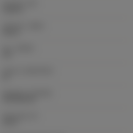
Hörnradie
(RE)
0,0625 in
Utförande
(HAND)
Neutral
Sort
(GRADE)
235
Substrat
(SUBSTRATE)
HC
Beläggning
(COATING)
CVD TiCN+TiN
Skärtjocklek
(S)
0,25 in