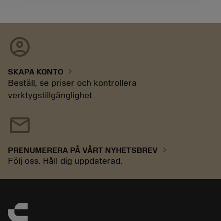
account_circle
chevron_right
SKAPA KONTO
Beställ, se priser och kontrollera
verktygstillgänglighet
mail
chevron_right
PRENUMERERA PÅ VÅRT NYHETSBREV
Följ oss. Håll dig uppdaterad.