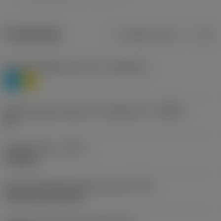
Produktdata
Metriska mått
Tum
Materialklassificering nivå 1
(TMC1ISO)
P
M
Beteckning på tillverkare av spånbrytare
(CBMD)
HR
Operationstyp
(CTPT)
roughing
Kod för skärmonteringsstil (metrisk)
(IFS)
Cylindrical fixing hole