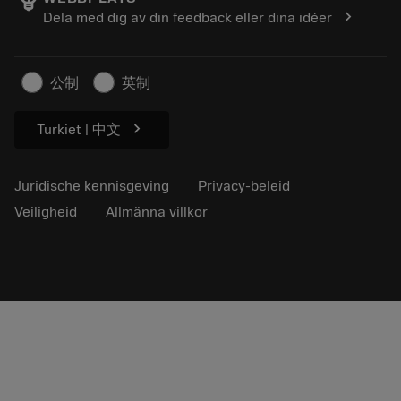
Loopbaan
Vraag een offerte aan
chevron_right
Dela med dig av din feedback eller dina idéer
Duurzaam ondernemen
Artikelen
Voor de pers
公制
英制
chevron_right
Turkiet | 中文
Juridische kennisgeving
Privacy-beleid
Veiligheid
Allmänna villkor