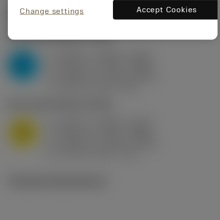
Accept Cookies
Change settings
Startvärden
(KAPR
95 deg
)
P2.1.Z.AN
,
Hårdhet: 175 HB
a
0.394 in (0.094 - 0.512)
p
P
f
0.032 in/r (0.02 - 0.043)
n
h
0.032 in/r (0.02 - 0.043)
ex
v
250 sfm (315 - 205)
c
M1.0.Z.AQ
,
Hårdhet: 200 HB
a
0.394 in (0.094 - 0.512)
p
M
f
0.032 in/r (0.02 - 0.043)
n
h
0.032 in/r (0.02 - 0.043)
ex
v
215 sfm (295 - 170)
c
Tekniska illustrationer