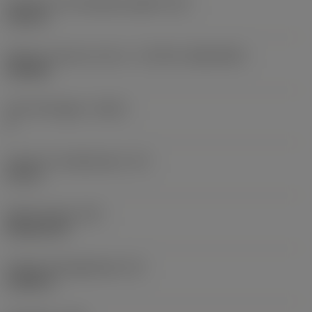
Diameter hos fastspänningshål
(D1)
0,312 in
Skärets storlek och form
(CUTINT_SIZESHAPE)
CN1906
Antal skäreggar
(CEDC)
2
Inskriven cirkeldiameter
(IC)
0,75 in
Skärformskod
(SC)
Rhombic 80
Faktisk skäreggslängd
(LE)
0,6986 in