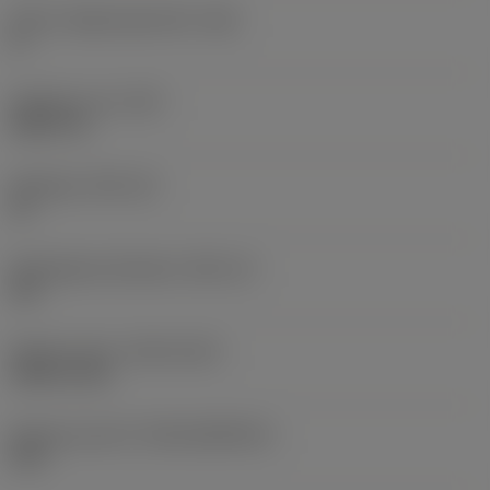
Större släppningsvinkel
(AN)
0 °
Objektets vikt
(WT)
0,0577 lb
Skärläge
(SSC_M)
19
Skärlägesstorlekskod
(SSC_N)
3/4
Release date
(ValFrom20)
1992-11-02
Release pack-ID
(RELEASEPACK)
92.3