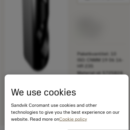
Listpris:
349.00 SEK
På lager
Paketkvantitet: 10
ISO: CNMM 19 06 16-
HR 235
Material-id: 5725824
EAN: 10621144
We use cookies
ANSI: 5321 065-01
Allmän
deployed_code
Sandvik Coromant use cookies and other
Visa 3D-modell
remove
add
avbildning
shopping_cart
Lägg ti
technologies to give you the best experience on our
website. Read more on
Cookie policy