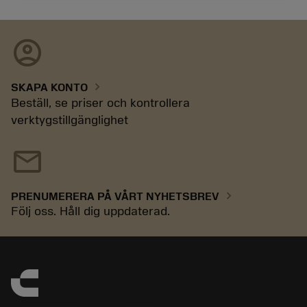
account_circle
chevron_right
SKAPA KONTO
Beställ, se priser och kontrollera
verktygstillgänglighet
mail
chevron_right
PRENUMERERA PÅ VÅRT NYHETSBREV
Följ oss. Håll dig uppdaterad.