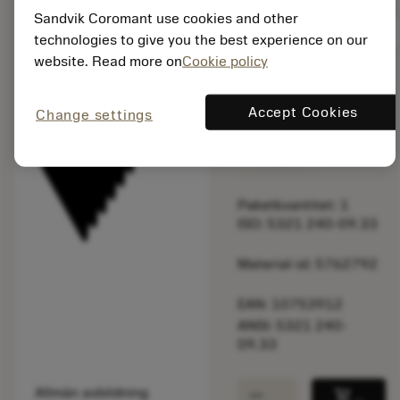
Sandvik Coromant use cookies and other
balance
Jämför produkt
technologies to give you the best experience on our
website. Read more on
Cookie policy
Listpris:
Accept Cookies
Change settings
81.30 EUR
På lager
Paketkvantitet: 1
ISO: 5321 240-09.33
Material-id: 5762792
EAN: 10753912
ANSI: 5321 240-
09.33
remove
add
Allmän avbildning
shopping_cart
Lägg ti