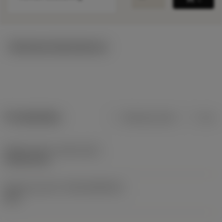
Tekniska illustrationer
Produktdata
Metriska mått
Tum
Release date
(ValFrom20)
1994-04-25
Release pack-ID
(RELEASEPACK)
60.1