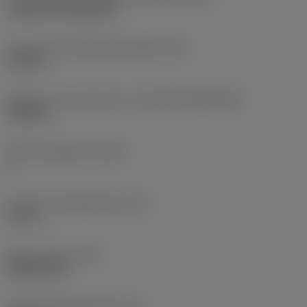
Cylindrical fixing hole
Diameter hos fastspänningshål
(D1)
0,312 in
Skärets storlek och form
(CUTINT_SIZESHAPE)
CN1906
Antal skäreggar
(CEDC)
2
Inskriven cirkeldiameter
(IC)
0,75 in
Skärformskod
(SC)
Rhombic 80