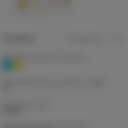
Produktdata
Metriska mått
Tum
Materialklassificering nivå 1
(TMC1ISO)
P
M
Beteckning på tillverkare av spånbrytare
(CBMD)
HR
Operationstyp
(CTPT)
roughing
Kod för skärmonteringsstil (metrisk)
(IFS)