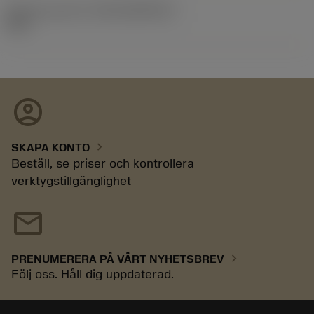
Release pack-ID
(RELEASEPACK)
92.3
account_circle
chevron_right
SKAPA KONTO
Beställ, se priser och kontrollera
verktygstillgänglighet
mail
chevron_right
PRENUMERERA PÅ VÅRT NYHETSBREV
Följ oss. Håll dig uppdaterad.