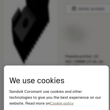
balance
Jämför produkt
Listpris:
349.00 SEK
På lager
Paketkvantitet: 10
ISO: CNMM 19 06 16-
HR 235
Material-id: 5725824
We use cookies
EAN: 10621144
ANSI: 5321 240-
Sandvik Coromant use cookies and other
10.33
technologies to give you the best experience on our
Allmän
website. Read more on
Cookie policy
deployed_code
Visa 3D-modell
remove
add
avbildning
shopping_cart
Lägg ti