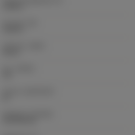
Faktisk skäreggslängd
(LE)
0,6986 in
Hörnradie
(RE)
0,0625 in
Utförande
(HAND)
Neutral
Sort
(GRADE)
235
Substrat
(SUBSTRATE)
HC
Beläggning
(COATING)
CVD TiCN+TiN