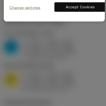
Accept Cookies
Change settings
Startvärden
(KAPR
95 deg
)
P2.1.Z.AN
,
Hårdhet: 175 HB
a
0.394 in (0.094 - 0.512)
p
P
f
0.032 in/r (0.02 - 0.043)
n
h
0.032 in/r (0.02 - 0.043)
ex
v
250 sfm (315 - 205)
c
M1.0.Z.AQ
,
Hårdhet: 200 HB
a
0.394 in (0.094 - 0.512)
p
M
f
0.032 in/r (0.02 - 0.043)
n
h
0.032 in/r (0.02 - 0.043)
ex
v
215 sfm (295 - 170)
c
Tekniska illustrationer