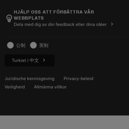
Over Sandvik Coromant
Retour
Catalogi en handboeken
Manufacturing wellness
Volg uw bestelling
HJÄLP OSS ATT FÖRBÄTTRA VÅR
emoji_objects
WEBBPLATS
Loopbaan
Vraag een offerte aan
chevron_right
Dela med dig av din feedback eller dina idéer
Duurzaam ondernemen
Artikelen
Voor de pers
公制
英制
chevron_right
Turkiet | 中文
Juridische kennisgeving
Privacy-beleid
Veiligheid
Allmänna villkor