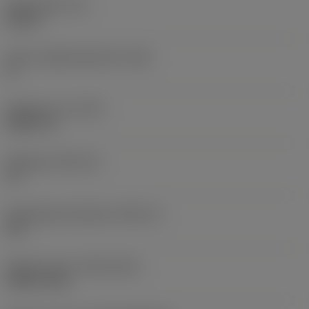
Skärtjocklek
(S)
0,25 in
Större släppningsvinkel
(AN)
0 °
Objektets vikt
(WT)
0,0577 lb
Skärläge
(SSC_M)
19
Skärlägesstorlekskod
(SSC_N)
3/4
Release date
(ValFrom20)
1992-11-02