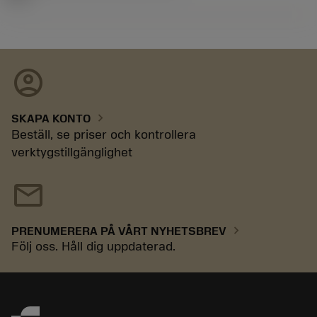
account_circle
chevron_right
SKAPA KONTO
Beställ, se priser och kontrollera
verktygstillgänglighet
mail
chevron_right
PRENUMERERA PÅ VÅRT NYHETSBREV
Följ oss. Håll dig uppdaterad.