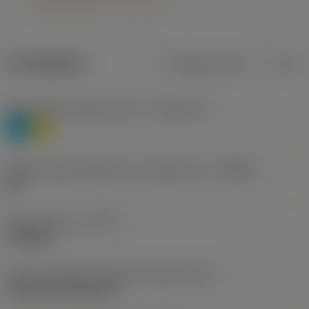
Produktdata
Metriska mått
Tum
Materialklassificering nivå 1
(TMC1ISO)
P
M
Beteckning på tillverkare av spånbrytare
(CBMD)
HR
Operationstyp
(CTPT)
roughing
Kod för skärmonteringsstil (metrisk)
(IFS)
Cylindrical fixing hole