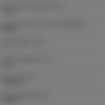
Diameter hos fastspänningshål
(D1)
0,312 in
Skärets storlek och form
(CUTINT_SIZESHAPE)
CN1906
Antal skäreggar
(CEDC)
2
Inskriven cirkeldiameter
(IC)
0,75 in
Skärformskod
(SC)
Rhombic 80
Faktisk skäreggslängd
(LE)
0,6986 in