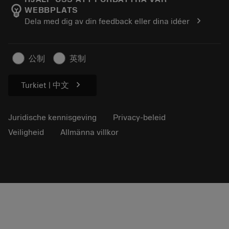
emoji_objects
WEBBPLATS
Loopbaan
Vraag een offerte aan
chevron_right
Dela med dig av din feedback eller dina idéer
Duurzaam ondernemen
Artikelen
Voor de pers
公制
英制
chevron_right
Turkiet | 中文
Juridische kennisgeving
Privacy-beleid
Veiligheid
Allmänna villkor