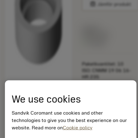
balance
Jämför produkt
Listpris:
349.00 SEK
På lager
Paketkvantitet: 10
ISO: CNMM 19 06 16-
HR 235
Material-id: 5725824
We use cookies
EAN: 10621144
ANSI: 5322 110-02
Sandvik Coromant use cookies and other
Allmän
deployed_code
Visa 3D-modell
technologies to give you the best experience on our
remove
add
avbildning
shopping_cart
Lägg ti
website. Read more on
Cookie policy