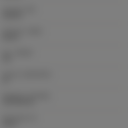
Hörnradie
(RE)
0,0625 in
Utförande
(HAND)
Neutral
Sort
(GRADE)
235
Substrat
(SUBSTRATE)
HC
Beläggning
(COATING)
CVD TiCN+TiN
Skärtjocklek
(S)
0,25 in