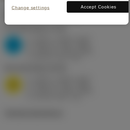
Accept Cookies
Change settings
Startvärden
(KAPR
95 deg
)
P2.1.Z.AN
,
Hårdhet: 175 HB
a
0.394 in (0.094 - 0.512)
p
P
f
0.032 in/r (0.02 - 0.043)
n
h
0.032 in/r (0.02 - 0.043)
ex
v
250 sfm (315 - 205)
c
M1.0.Z.AQ
,
Hårdhet: 200 HB
a
0.394 in (0.094 - 0.512)
p
M
f
0.032 in/r (0.02 - 0.043)
n
h
0.032 in/r (0.02 - 0.043)
ex
v
215 sfm (295 - 170)
c
Tekniska illustrationer