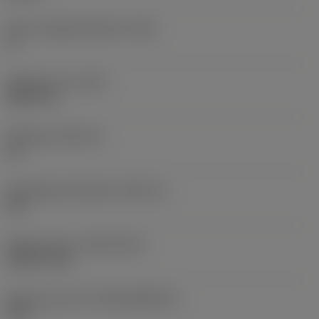
Större släppningsvinkel
(AN)
0 °
Objektets vikt
(WT)
0,0577 lb
Skärläge
(SSC_M)
19
Skärlägesstorlekskod
(SSC_N)
3/4
Release date
(ValFrom20)
1992-11-02
Release pack-ID
(RELEASEPACK)
92.3