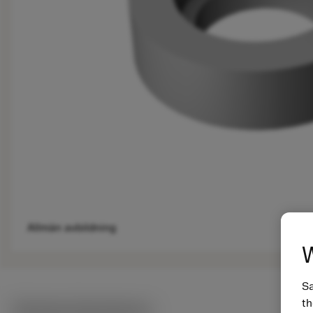
Allmän avbildning
W
Sa
th
Tekniska illustrationer