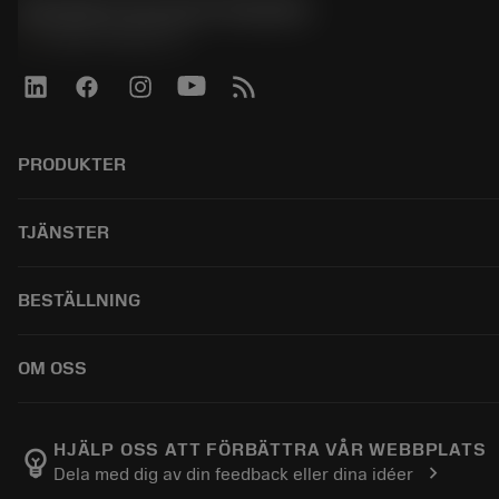
Sandvik Coromant Sweden
phone
+46 8 793 05 70
PRODUKTER
所有产品
TJÄNSTER
CoroPlus® Tool Guide
Tool Assembly
回收利用
BESTÄLLNING
Tailor Made
重磨
网络样本
知识
如何购买
OM OSS
在线学习
订购
活动和培训
添加至退货车
人才招聘
Tool ID
跟踪您的订单
关于我们
HJÄLP OSS ATT FÖRBÄTTRA VÅR WEBBPLATS
emoji_objects
chevron_right
Dela med dig av din feedback eller dina idéer
常见问题
找到我们