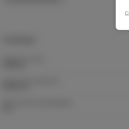
C
Produktdata
Objektets vikt
(WT)
0,0028 kg
Release date
(ValFrom20)
2020-05-13
Release pack-ID
(RELEASEPACK)
20.2