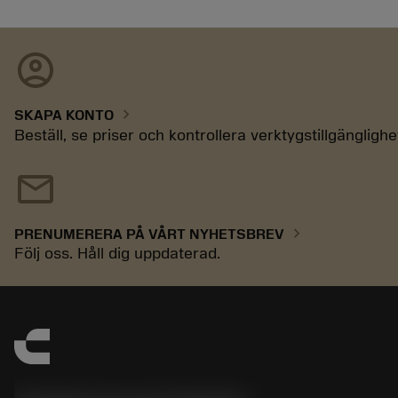
account_circle
chevron_right
SKAPA KONTO
Beställ, se priser och kontrollera verktygstillgänglighe
mail
chevron_right
PRENUMERERA PÅ VÅRT NYHETSBREV
Följ oss. Håll dig uppdaterad.