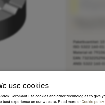
Ersätts av
532
Helt utbytbar 
Listpris:
117.00 S
Tillgänglig inom
Paketkvantitet: 10
ISO: 5322 160-01
Material-id: 7910
EAN: 732322529
ANSI: 5322 160-0
remove
e use cookies
ndvik Coromant use cookies and other technologies to give y
e best experience on our website. Read more on
Cookie policy