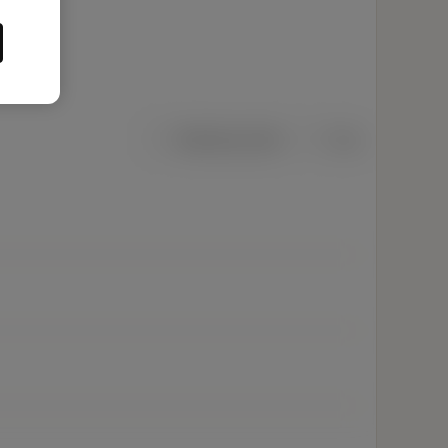
Metriska mått
Tum