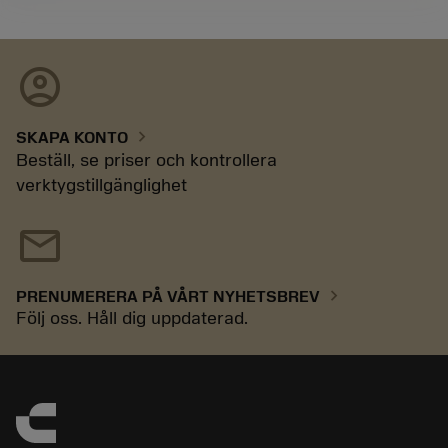
account_circle
chevron_right
SKAPA KONTO
Beställ, se priser och kontrollera
verktygstillgänglighet
mail
chevron_right
PRENUMERERA PÅ VÅRT NYHETSBREV
Följ oss. Håll dig uppdaterad.