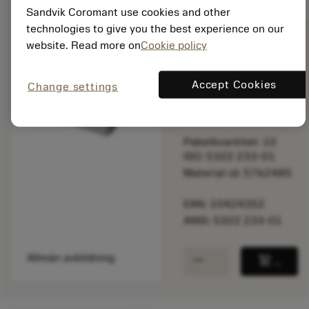
balance
Jämför produkt
Sandvik Coromant use cookies and other
technologies to give you the best experience on our
website. Read more on
Cookie policy
Listpris:
147.00 SEK
Accept Cookies
Change settings
På lager
Paketkvantitet: 10
ISO: 5322 233-01
Material-id: 5762485
EAN: 10424352
ANSI: 5322 233-01
remove
add
Allmän avbildning
shopping_cart
Lägg ti