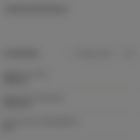
Tekniska illustrationer
Produktdata
Metriska mått
Tum
Objektets vikt
(WT)
0,0063 kg
Release date
(ValFrom20)
1999-03-01
Release pack-ID
(RELEASEPACK)
60.1