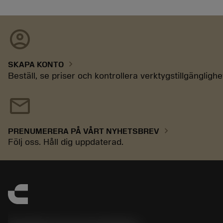
account_circle
chevron_right
SKAPA KONTO
Beställ, se priser och kontrollera verktygstillgänglighe
mail
chevron_right
PRENUMERERA PÅ VÅRT NYHETSBREV
Följ oss. Håll dig uppdaterad.