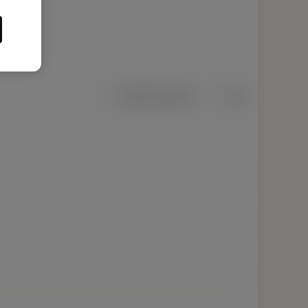
Metriska mått
Tum