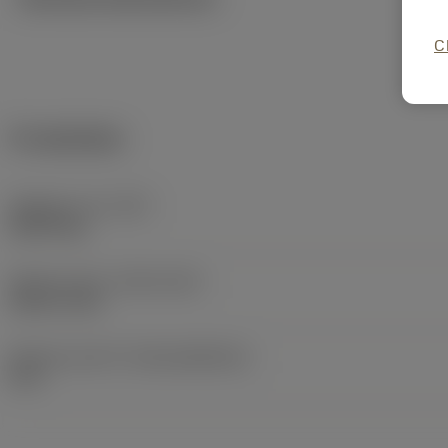
C
Produktdata
Objektets vikt
(WT)
0,0074 kg
Release date
(ValFrom20)
1991-11-04
Release pack-ID
(RELEASEPACK)
91.3