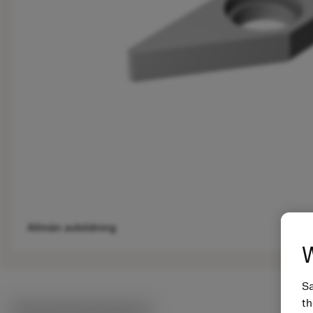
Allmän avbildning
W
Sa
th
Tekniska illustrationer