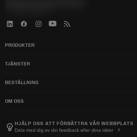
Sandvik Coromant Sweden
phone
+46 8 793 05 70
PRODUKTER
ผลิตภัณฑ์ทั้งหมด
TJÄNSTER
CoroPlus® Tool Guide
Tool Assembly
การรีไซเคิล
BESTÄLLNING
Tailor Made
การฟื้นฟูสภาพเครื่องมือ
แคตตาล็อก
ความรู้
วิธีการซื้อ
OM OSS
บทเรียนอิเล็กทรอนิกส์
สั่ง ซื้อ
กิจกรรมและการฝึกอบรม
ผลการค้นหา
ตำแหน่งงาน
Tool ID
ติดตามคําสั่งซื้อของคุณ
เกี่ยวกับแซนด์วิคโคโรม้อนท์
HJÄLP OSS ATT FÖRBÄTTRA VÅR WEBBPLATS
emoji_objects
chevron_right
Dela med dig av din feedback eller dina idéer
คำ ถาม
ค้นหาเรา