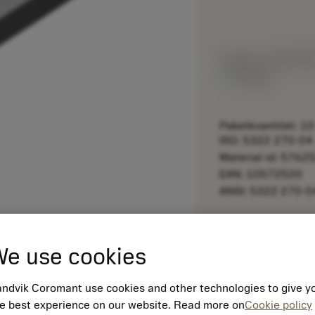
Listpris:
155.00 S
På lager
Paketkvantitet: 10
ISO: 5322 270-04
Material-id: 5762
EAN: 10572520
ANSI: 5322 270-0
remove
e use cookies
ndvik Coromant use cookies and other technologies to give y
e best experience on our website. Read more on
Cookie policy