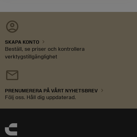
account_circle
chevron_right
SKAPA KONTO
Beställ, se priser och kontrollera
verktygstillgänglighet
mail
chevron_right
PRENUMERERA PÅ VÅRT NYHETSBREV
Följ oss. Håll dig uppdaterad.