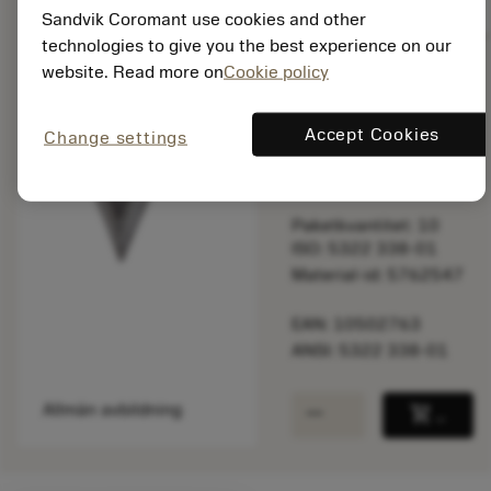
balance
Jämför produkt
Sandvik Coromant use cookies and other
technologies to give you the best experience on our
website. Read more on
Cookie policy
Listpris:
332.00 SEK
Accept Cookies
Change settings
På lager
Paketkvantitet: 10
ISO: 5322 338-01
Material-id: 5762547
EAN: 10502763
ANSI: 5322 338-01
remove
add
Allmän avbildning
shopping_cart
Lägg ti