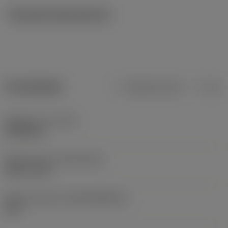
Tekniska illustrationer
Produktdata
Metriska mått
Tum
Objektets vikt
(WT)
0,0168 kg
Release date
(ValFrom20)
1991-12-02
Release pack-ID
(RELEASEPACK)
92.1