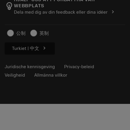
emoji_objects
WEBBPLATS
Loopbaan
Vraag een offerte aan
chevron_right
Dela med dig av din feedback eller dina idéer
Duurzaam ondernemen
Artikelen
Voor de pers
公制
英制
chevron_right
Turkiet | 中文
Juridische kennisgeving
Privacy-beleid
Veiligheid
Allmänna villkor