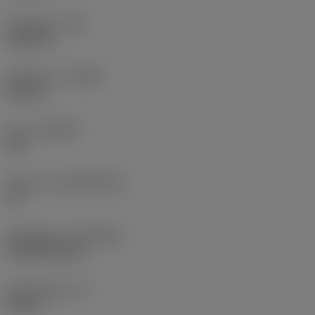
Hörnradie
(RE)
0,0625 in
Utförande
(HAND)
Neutral
Sort
(GRADE)
235
Substrat
(SUBSTRATE)
HC
Beläggning
(COATING)
CVD TiCN+TiN
Skärtjocklek
(S)
0,25 in