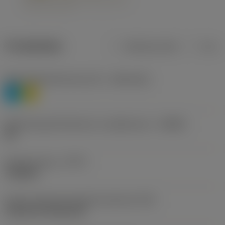
Produktdata
Metriska mått
Tum
Materialklassificering nivå 1
(TMC1ISO)
P
M
Beteckning på tillverkare av spånbrytare
(CBMD)
HR
Operationstyp
(CTPT)
roughing
Kod för skärmonteringsstil (metrisk)
(IFS)
Cylindrical fixing hole