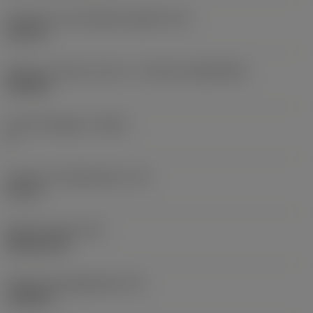
Diameter hos fastspänningshål
(D1)
0,312 in
Skärets storlek och form
(CUTINT_SIZESHAPE)
CN1906
Antal skäreggar
(CEDC)
2
Inskriven cirkeldiameter
(IC)
0,75 in
Skärformskod
(SC)
Rhombic 80
Faktisk skäreggslängd
(LE)
0,6986 in