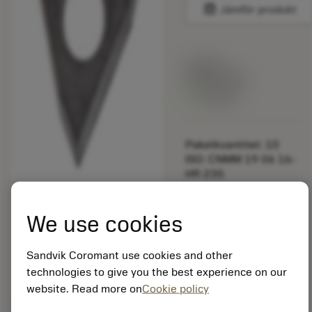
balance
Jämför produkt
Listpris:
349.00 SEK
På lager
Paketkvantitet: 10
ISO: CNMM 19 06 16-
HR 235
Material-id: 5725824
We use cookies
EAN: 10621144
ANSI: 5322 338-02
Sandvik Coromant use cookies and other
Allmän
deployed_code
Visa 3D-modell
technologies to give you the best experience on our
remove
add
avbildning
shopping_cart
Lägg ti
website. Read more on
Cookie policy