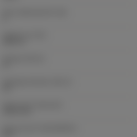
Större släppningsvinkel
(AN)
0 °
Objektets vikt
(WT)
0,0577 lb
Skärläge
(SSC_M)
19
Skärlägesstorlekskod
(SSC_N)
3/4
Release date
(ValFrom20)
1992-11-02
Release pack-ID
(RELEASEPACK)
92.3