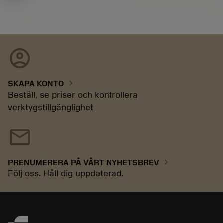
account_circle
chevron_right
SKAPA KONTO
Beställ, se priser och kontrollera
verktygstillgänglighet
mail
chevron_right
PRENUMERERA PÅ VÅRT NYHETSBREV
Följ oss. Håll dig uppdaterad.