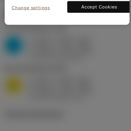
Accept Cookies
Change settings
Startvärden
(KAPR
95 deg
)
P2.1.Z.AN
,
Hårdhet: 175 HB
a
0.394 in (0.094 - 0.512)
p
P
f
0.032 in/r (0.02 - 0.043)
n
h
0.032 in/r (0.02 - 0.043)
ex
v
250 sfm (315 - 205)
c
M1.0.Z.AQ
,
Hårdhet: 200 HB
a
0.394 in (0.094 - 0.512)
p
M
f
0.032 in/r (0.02 - 0.043)
n
h
0.032 in/r (0.02 - 0.043)
ex
v
215 sfm (295 - 170)
c
Tekniska illustrationer