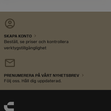
account_circle
chevron_right
SKAPA KONTO
Beställ, se priser och kontrollera
verktygstillgänglighet
mail
chevron_right
PRENUMERERA PÅ VÅRT NYHETSBREV
Följ oss. Håll dig uppdaterad.