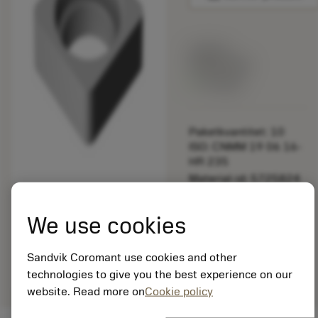
Listpris:
349.00 SEK
På lager
Paketkvantitet: 10
ISO: CNMM 19 06 16-
HR 235
Material-id: 5725824
EAN: 10621144
We use cookies
ANSI: 5322 427-01
Allmän
deployed_code
Sandvik Coromant use cookies and other
Visa 3D-modell
remove
add
avbildning
shopping_cart
Lägg ti
technologies to give you the best experience on our
website. Read more on
Cookie policy