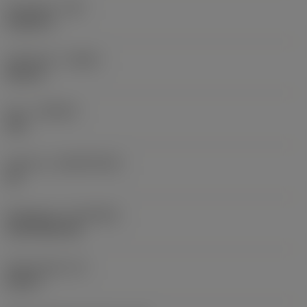
Hörnradie
(RE)
0,0625 in
Utförande
(HAND)
Neutral
Sort
(GRADE)
235
Substrat
(SUBSTRATE)
HC
Beläggning
(COATING)
CVD TiCN+TiN
Skärtjocklek
(S)
0,25 in