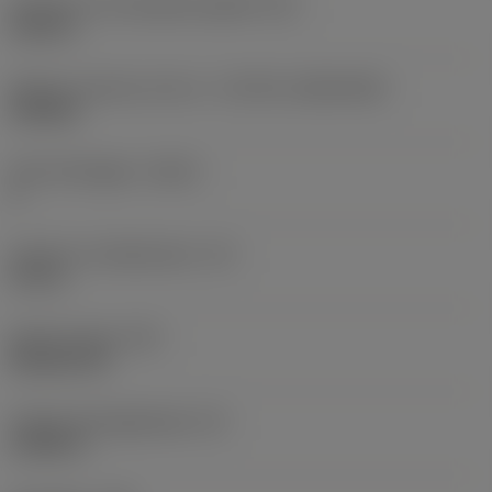
Diameter hos fastspänningshål
(D1)
0,312 in
Skärets storlek och form
(CUTINT_SIZESHAPE)
CN1906
Antal skäreggar
(CEDC)
2
Inskriven cirkeldiameter
(IC)
0,75 in
Skärformskod
(SC)
Rhombic 80
Faktisk skäreggslängd
(LE)
0,6986 in