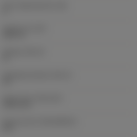
Större släppningsvinkel
(AN)
0 °
Objektets vikt
(WT)
0,0577 lb
Skärläge
(SSC_M)
19
Skärlägesstorlekskod
(SSC_N)
3/4
Release date
(ValFrom20)
1992-11-02
Release pack-ID
(RELEASEPACK)
92.3