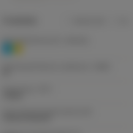
Produktdata
Metriska mått
Tum
Materialklassificering nivå 1
(TMC1ISO)
P
M
Beteckning på tillverkare av spånbrytare
(CBMD)
HR
Operationstyp
(CTPT)
roughing
Kod för skärmonteringsstil (metrisk)
(IFS)
Cylindrical fixing hole