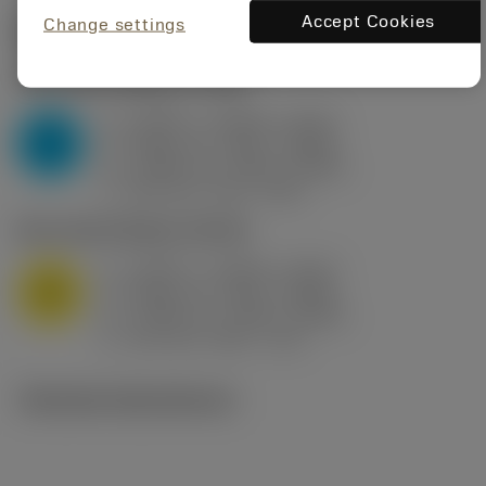
Accept Cookies
Change settings
Startvärden
(KAPR
95 deg
)
P2.1.Z.AN
,
Hårdhet: 175 HB
a
0.394 in (0.094 - 0.512)
p
P
f
0.032 in/r (0.02 - 0.043)
n
h
0.032 in/r (0.02 - 0.043)
ex
v
250 sfm (315 - 205)
c
M1.0.Z.AQ
,
Hårdhet: 200 HB
a
0.394 in (0.094 - 0.512)
p
M
f
0.032 in/r (0.02 - 0.043)
n
h
0.032 in/r (0.02 - 0.043)
ex
v
215 sfm (295 - 170)
c
Tekniska illustrationer