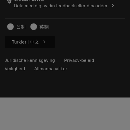
Loopbaan
Vraag een offerte aan
chevron_right
Dela med dig av din feedback eller dina idéer
Duurzaam ondernemen
Artikelen
Voor de pers
公制
英制
chevron_right
Turkiet | 中文
Juridische kennisgeving
Privacy-beleid
Veiligheid
Allmänna villkor