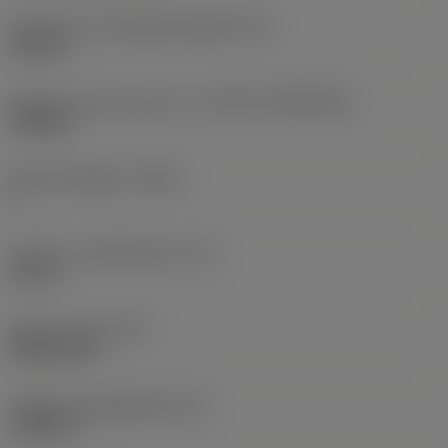
Diameter hos fastspänningshål
(D1)
0,312 in
Skärets storlek och form
(CUTINT_SIZESHAPE)
CN1906
Antal skäreggar
(CEDC)
2
Inskriven cirkeldiameter
(IC)
0,75 in
Skärformskod
(SC)
Rhombic 80
Faktisk skäreggslängd
(LE)
0,6986 in