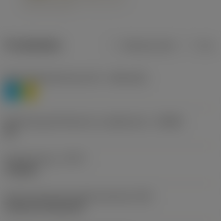
Produktdata
Metriska mått
Tum
Materialklassificering nivå 1
(TMC1ISO)
P
M
Beteckning på tillverkare av spånbrytare
(CBMD)
HR
Operationstyp
(CTPT)
roughing
Kod för skärmonteringsstil (metrisk)
(IFS)
Cylindrical fixing hole