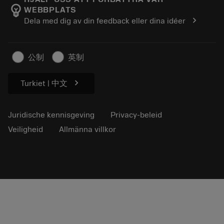
emoji_objects
WEBBPLATS
Loopbaan
Vraag een offerte aan
chevron_right
Dela med dig av din feedback eller dina idéer
Duurzaam ondernemen
Artikelen
Voor de pers
公制
英制
chevron_right
Turkiet | 中文
Juridische kennisgeving
Privacy-beleid
Veiligheid
Allmänna villkor