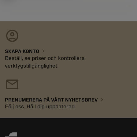
account_circle
chevron_right
SKAPA KONTO
Beställ, se priser och kontrollera
verktygstillgänglighet
mail
chevron_right
PRENUMERERA PÅ VÅRT NYHETSBREV
Följ oss. Håll dig uppdaterad.