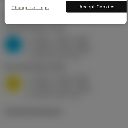
Accept Cookies
Change settings
Startvärden
(KAPR
95 deg
)
P2.1.Z.AN
,
Hårdhet: 175 HB
a
0.394 in (0.094 - 0.512)
p
P
f
0.032 in/r (0.02 - 0.043)
n
h
0.032 in/r (0.02 - 0.043)
ex
v
250 sfm (315 - 205)
c
M1.0.Z.AQ
,
Hårdhet: 200 HB
a
0.394 in (0.094 - 0.512)
p
M
f
0.032 in/r (0.02 - 0.043)
n
h
0.032 in/r (0.02 - 0.043)
ex
v
215 sfm (295 - 170)
c
Tekniska illustrationer