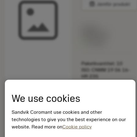
balance
Jämför produkt
Listpris:
349.00 SEK
På lager
Paketkvantitet: 10
ISO: CNMM 19 06 16-
HR 235
Material-id: 5725824
We use cookies
EAN: 10621144
ANSI: 5333 025-06
Sandvik Coromant use cookies and other
Allmän
deployed_code
Visa 3D-modell
technologies to give you the best experience on our
remove
add
avbildning
shopping_cart
Lägg ti
website. Read more on
Cookie policy