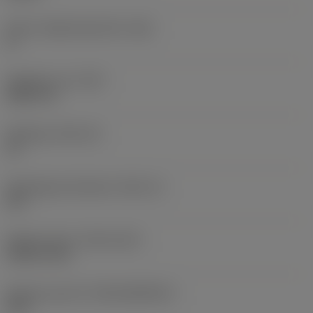
Större släppningsvinkel
(AN)
0 °
Objektets vikt
(WT)
0,0577 lb
Skärläge
(SSC_M)
19
Skärlägesstorlekskod
(SSC_N)
3/4
Release date
(ValFrom20)
1992-11-02
Release pack-ID
(RELEASEPACK)
92.3