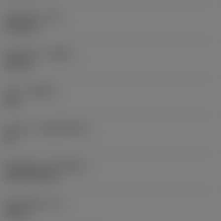
Hörnradie
(RE)
0,0625 in
Utförande
(HAND)
Neutral
Sort
(GRADE)
235
Substrat
(SUBSTRATE)
HC
Beläggning
(COATING)
CVD TiCN+TiN
Skärtjocklek
(S)
0,25 in