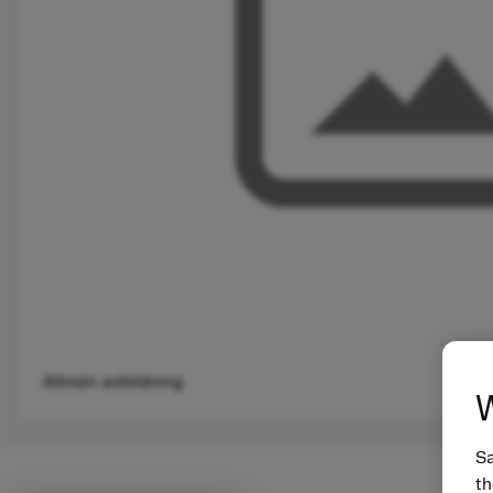
Allmän avbildning
W
Sa
th