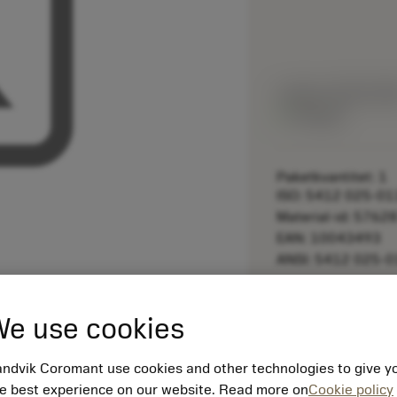
Listpris:
405.00 S
På lager
Paketkvantitet: 1
ISO: 5412 025-01
Material-id: 5762
EAN: 10043493
ANSI: 5412 025-0
remove
e use cookies
ndvik Coromant use cookies and other technologies to give y
e best experience on our website. Read more on
Cookie policy