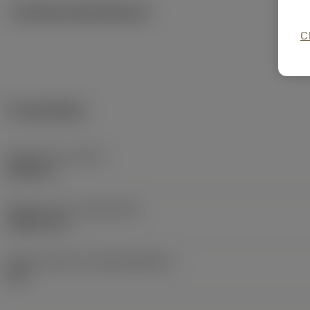
Tekniska illustrationer
C
Produktdata
Objektets vikt
(WT)
0,0551 lb
Release date
(ValFrom20)
1988-05-23
Release pack-ID
(RELEASEPACK)
60.1