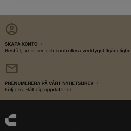
account_circle
chevron_right
SKAPA KONTO
Beställ, se priser och kontrollera verktygstillgänglighe
mail
chevron_right
PRENUMERERA PÅ VÅRT NYHETSBREV
Följ oss. Håll dig uppdaterad.