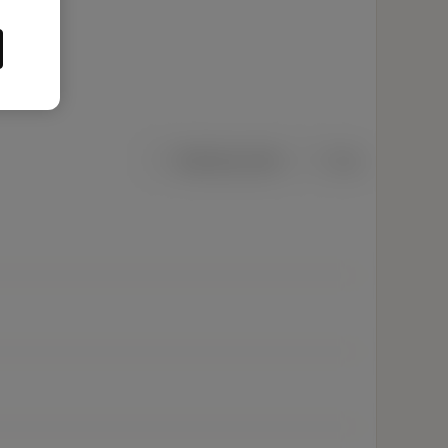
Metriska mått
Tum