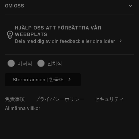
購入方法
ガイドとチュートリアル
テーラーメード
keyboard_arrow_down
OM OSS
注文
計算ツールとアプリ
サンドビック・コロマントについて
戻る
カタログおよびハンドブック
Manufacturing Wellness
注文を追跡する
HJÄLP OSS ATT FÖRBÄTTRA VÅR
emoji_objects
WEBBPLATS
経歴
見積もりを作成する
chevron_right
Dela med dig av din feedback eller dina idéer
サステナブルな事業
記事
プレス用
미터식
인치식
chevron_right
Storbritannien | 한국어
免責事項
プライバシーポリシー
セキュリティ
Allmänna villkor