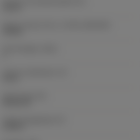
Diameter hos fastspänningshål
(D1)
0,312 in
Skärets storlek och form
(CUTINT_SIZESHAPE)
CN1906
Antal skäreggar
(CEDC)
2
Inskriven cirkeldiameter
(IC)
0,75 in
Skärformskod
(SC)
Rhombic 80
Faktisk skäreggslängd
(LE)
0,6986 in