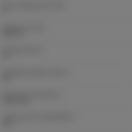
Större släppningsvinkel
(AN)
0 °
Objektets vikt
(WT)
0,0577 lb
Skärläge
(SSC_M)
19
Skärlägesstorlekskod
(SSC_N)
3/4
Release date
(ValFrom20)
1992-11-02
Release pack-ID
(RELEASEPACK)
92.3