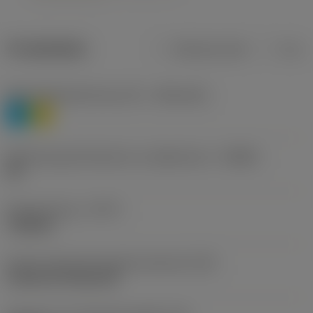
Produktdata
Metriska mått
Tum
Materialklassificering nivå 1
(TMC1ISO)
P
M
Beteckning på tillverkare av spånbrytare
(CBMD)
HR
Operationstyp
(CTPT)
roughing
Kod för skärmonteringsstil (metrisk)
(IFS)
Cylindrical fixing hole