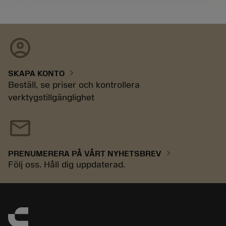
account_circle
chevron_right
SKAPA KONTO
Beställ, se priser och kontrollera
verktygstillgänglighet
mail
chevron_right
PRENUMERERA PÅ VÅRT NYHETSBREV
Följ oss. Håll dig uppdaterad.