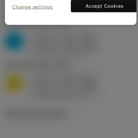
Accept Cookies
Change settings
Startvärden
(KAPR
95 deg
)
P2.1.Z.AN
,
Hårdhet: 175 HB
a
0.394 in (0.094 - 0.512)
p
P
f
0.032 in/r (0.02 - 0.043)
n
h
0.032 in/r (0.02 - 0.043)
ex
v
250 sfm (315 - 205)
c
M1.0.Z.AQ
,
Hårdhet: 200 HB
a
0.394 in (0.094 - 0.512)
p
M
f
0.032 in/r (0.02 - 0.043)
n
h
0.032 in/r (0.02 - 0.043)
ex
v
215 sfm (295 - 170)
c
Tekniska illustrationer