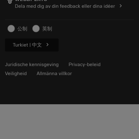
Loopbaan
Vraag een offerte aan
chevron_right
Dela med dig av din feedback eller dina idéer
Duurzaam ondernemen
Artikelen
Voor de pers
公制
英制
chevron_right
Turkiet | 中文
Juridische kennisgeving
Privacy-beleid
Veiligheid
Allmänna villkor