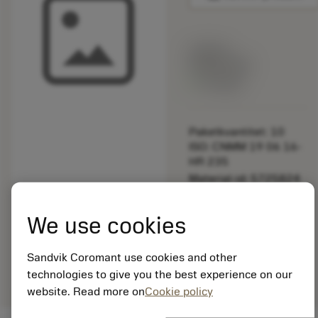
Listpris:
349.00 SEK
På lager
Paketkvantitet: 10
ISO: CNMM 19 06 16-
HR 235
Material-id: 5725824
EAN: 10621144
We use cookies
ANSI: 5461 126-01
Allmän
deployed_code
Sandvik Coromant use cookies and other
Visa 3D-modell
remove
add
avbildning
shopping_cart
Lägg ti
technologies to give you the best experience on our
website. Read more on
Cookie policy