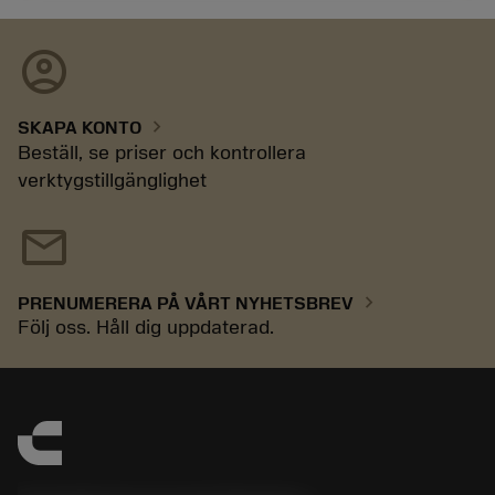
account_circle
chevron_right
SKAPA KONTO
Beställ, se priser och kontrollera
verktygstillgänglighet
mail
chevron_right
PRENUMERERA PÅ VÅRT NYHETSBREV
Följ oss. Håll dig uppdaterad.