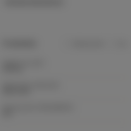
Tekniska illustrationer
Produktdata
Metriska mått
Tum
Objektets vikt
(WT)
0,187 kg
Release date
(ValFrom20)
2001-10-08
Release pack-ID
(RELEASEPACK)
02.1