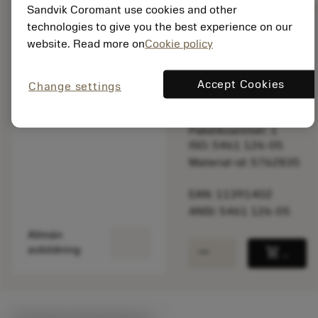
Sandvik Coromant use cookies and other
technologies to give you the best experience on our
website. Read more on
Cookie policy
Listpris:
12 805.00 SEK
Slut i lager
Accept Cookies
Change settings
Paketkvantitet: 1
ISO: 5461 126-05
Material-id: 5762835
EAN: 11391402
ANSI: 5461 126-05
Allmän
remove
add
avbildning
shopping_cart
Lägg ti