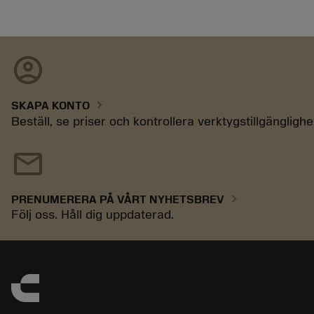
account_circle
chevron_right
SKAPA KONTO
Beställ, se priser och kontrollera verktygstillgänglighe
mail
chevron_right
PRENUMERERA PÅ VÅRT NYHETSBREV
Följ oss. Håll dig uppdaterad.