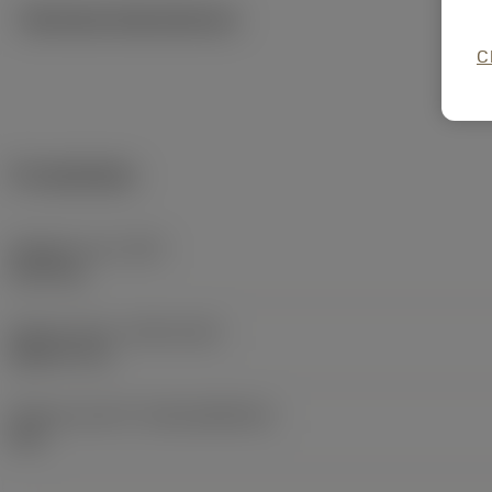
Tekniska illustrationer
C
Produktdata
Objektets vikt
(WT)
0,147 kg
Release date
(ValFrom20)
2001-07-16
Release pack-ID
(RELEASEPACK)
60.1