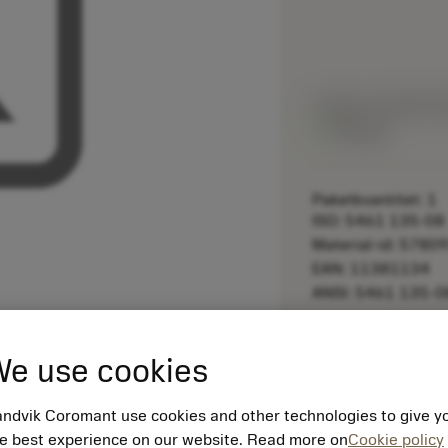
Listpris:
3 830.00
På lager
Paketkvantitet: 1
ISO: 5461 135-08
Material-id: 5780
EAN: 11381134
ANSI: 5461 135-0
remove
e use cookies
ndvik Coromant use cookies and other technologies to give y
e best experience on our website. Read more on
Cookie policy