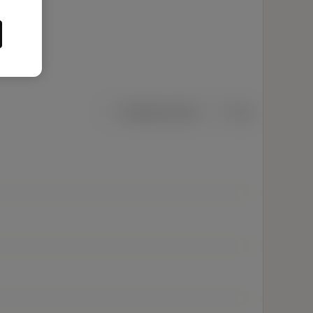
Metriska mått
Tum