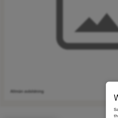
Allmän avbildning
W
Sa
th