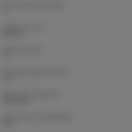
Större släppningsvinkel
(AN)
0 °
Objektets vikt
(WT)
0,0577 lb
Skärläge
(SSC_M)
19
Skärlägesstorlekskod
(SSC_N)
3/4
Release date
(ValFrom20)
1992-11-02
Release pack-ID
(RELEASEPACK)
92.3