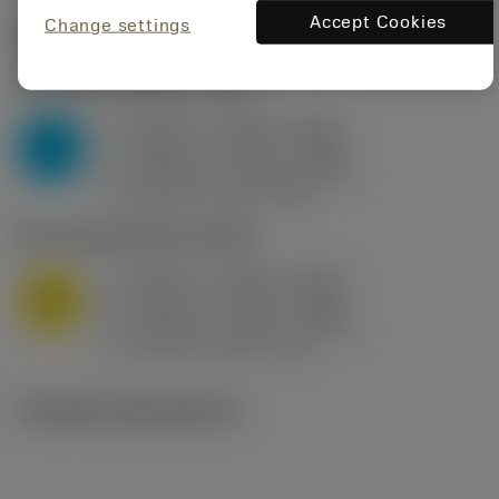
Accept Cookies
Change settings
Startvärden
(KAPR
95 deg
)
P2.1.Z.AN
,
Hårdhet: 175 HB
a
0.394 in (0.094 - 0.512)
p
P
f
0.032 in/r (0.02 - 0.043)
n
h
0.032 in/r (0.02 - 0.043)
ex
v
250 sfm (315 - 205)
c
M1.0.Z.AQ
,
Hårdhet: 200 HB
a
0.394 in (0.094 - 0.512)
p
M
f
0.032 in/r (0.02 - 0.043)
n
h
0.032 in/r (0.02 - 0.043)
ex
v
215 sfm (295 - 170)
c
Tekniska illustrationer