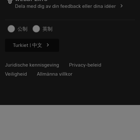
Loopbaan
Vraag een offerte aan
chevron_right
Dela med dig av din feedback eller dina idéer
Duurzaam ondernemen
Artikelen
Voor de pers
公制
英制
chevron_right
Turkiet | 中文
Juridische kennisgeving
Privacy-beleid
Veiligheid
Allmänna villkor