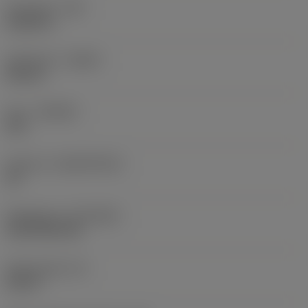
Hörnradie
(RE)
0,0625 in
Utförande
(HAND)
Neutral
Sort
(GRADE)
235
Substrat
(SUBSTRATE)
HC
Beläggning
(COATING)
CVD TiCN+TiN
Skärtjocklek
(S)
0,25 in