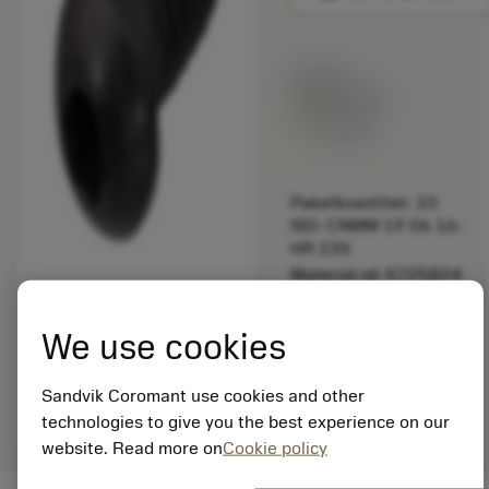
Listpris:
349.00 SEK
På lager
Paketkvantitet: 10
ISO: CNMM 19 06 16-
HR 235
Material-id: 5725824
EAN: 10621144
We use cookies
ANSI: 5512 030-04
Allmän
deployed_code
Sandvik Coromant use cookies and other
Visa 3D-modell
remove
add
avbildning
shopping_cart
Lägg ti
technologies to give you the best experience on our
website. Read more on
Cookie policy