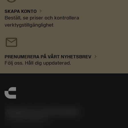
chevron_right
SKAPA KONTO
Beställ, se priser och kontrollera
verktygstillgänglighet
mail
chevron_right
PRENUMERERA PÅ VÅRT NYHETSBREV
Följ oss. Håll dig uppdaterad.
Sandvik Coromant Sweden
phone
+46 8 793 05 70