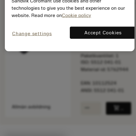
Sandvik Coromant use cookies and other
technologies to give you the best experience on our
website. Read more on
Cookie policy
Listpris:
23.80 SEK
Accept Cookies
Change settings
På lager
Paketkvantitet: 1
ISO: 5512 041-01
Material-id: 5762944
EAN: 10112524
ANSI: 5512 041-01
remove
add
Allmän avbildning
shopping_cart
Lägg ti