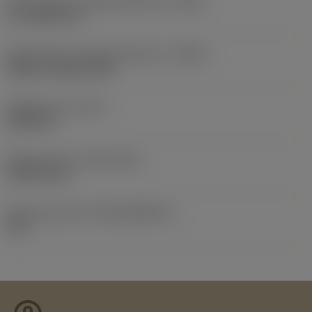
Skärvätskans utloppsutförande
(CXSC)
no coolant exit
Skärvätskans inloppsutförande
(CNSC)
without coolant entry
Objektets vikt
(WT)
0,0143 lb
Release date
(ValFrom20)
1996-02-26
Release pack-ID
(RELEASEPACK)
96.1