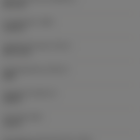
HEX 5/16"
Huvuddiameter
(HDD)
1,1874 in
Gängdiameterstorlek
(TDZ_2)
UNF 1/2-20
Gängningsriktning
(THDH_2)
Right
Gänglängd
(THLGTH_2)
0,689 in
Total längd
(OAL)
1,063 in