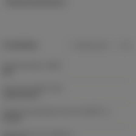
Tekniska illustrationer
Produktdata
Metriska mått
Tum
Kroppsmaterialkod
(BMC)
Stål
Type of head
(HEAD_TYPE)
cylindrical head
Geometriska egenskaper driven del
(KGRPTP_1)
hexagon
Storlek på driven del
(KGRPS_1)