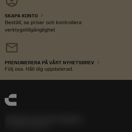
account_circle
chevron_right
SKAPA KONTO
Beställ, se priser och kontrollera
verktygstillgänglighet
mail
chevron_right
PRENUMERERA PÅ VÅRT NYHETSBREV
Följ oss. Håll dig uppdaterad.
Sandvik Coromant Sweden
phone
+46 8 793 05 70