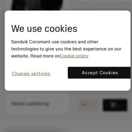
Listpris:
We use cookies
304.00 SEK
På lager
Sandvik Coromant use cookies and other
technologies to give you the best experience on our
Paketkvantitet: 1
website. Read more on
Cookie policy
ISO: 5512 065-08
Material-id: 5763018
Accept Cookies
Change settings
EAN: 10475765
ANSI: 5512 065-08
remove
add
Allmän avbildning
shopping_cart
Lägg ti