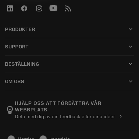
keyboard_arrow_down
PRODUKTER
전체 공구
keyboard_arrow_down
SUPPORT
모든 소프트웨어
고객 서비스
재활용
keyboard_arrow_down
BESTÄLLNING
유통업체 및 전문업체
재연마
구매 방법
가이드 및 튜토리얼
Tailor Made
keyboard_arrow_down
OM OSS
주문
계산기 및 앱
Sandvik Coromant 소개
돌아가기
카탈로그 및 핸드북
Manufacturing Wellness
주문 추적하기
HJÄLP OSS ATT FÖRBÄTTRA VÅR
emoji_objects
WEBBPLATS
경력
견적을 작성하세요
chevron_right
Dela med dig av din feedback eller dina idéer
지속 가능한 비즈니스
기사
프레스용