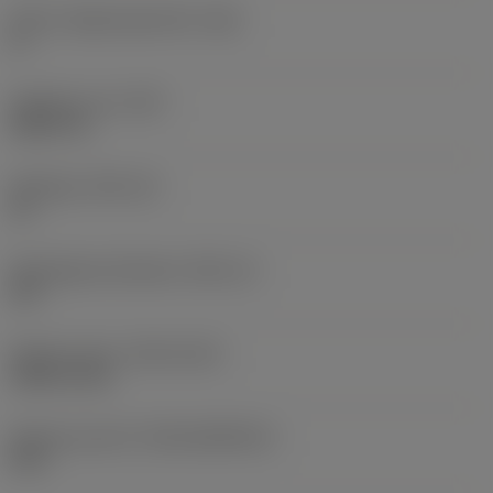
Större släppningsvinkel
(AN)
0 °
Objektets vikt
(WT)
0,0577 lb
Skärläge
(SSC_M)
19
Skärlägesstorlekskod
(SSC_N)
3/4
Release date
(ValFrom20)
1992-11-02
Release pack-ID
(RELEASEPACK)
92.3