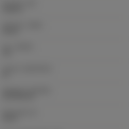
Hörnradie
(RE)
0,0625 in
Utförande
(HAND)
Neutral
Sort
(GRADE)
235
Substrat
(SUBSTRATE)
HC
Beläggning
(COATING)
CVD TiCN+TiN
Skärtjocklek
(S)
0,25 in