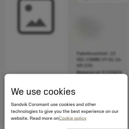
Listpris:
349.00 SEK
På lager
Paketkvantitet: 10
ISO: CNMM 19 06 16-
HR 235
Material-id: 5725824
EAN: 10621144
We use cookies
ANSI: 5512 066-07
Allmän
deployed_code
Sandvik Coromant use cookies and other
Visa 3D-modell
remove
add
avbildning
shopping_cart
Lägg ti
technologies to give you the best experience on our
website. Read more on
Cookie policy