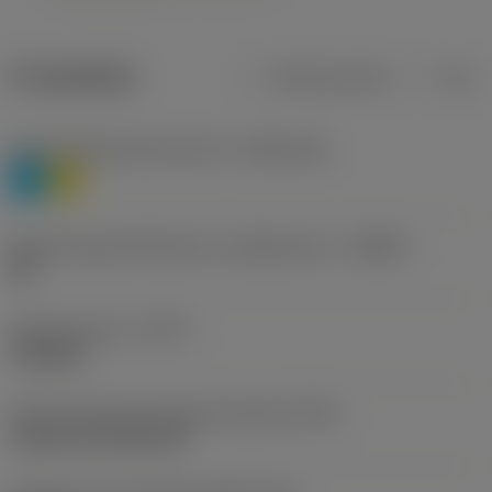
Produktdata
Metriska mått
Tum
Materialklassificering nivå 1
(TMC1ISO)
P
M
Beteckning på tillverkare av spånbrytare
(CBMD)
HR
Operationstyp
(CTPT)
roughing
Kod för skärmonteringsstil (metrisk)
(IFS)
Cylindrical fixing hole