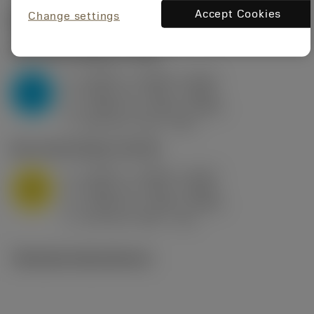
Accept Cookies
Change settings
Startvärden
(KAPR
95 deg
)
P2.1.Z.AN
,
Hårdhet: 175 HB
a
0.394 in (0.094 - 0.512)
p
P
f
0.032 in/r (0.02 - 0.043)
n
h
0.032 in/r (0.02 - 0.043)
ex
v
250 sfm (315 - 205)
c
M1.0.Z.AQ
,
Hårdhet: 200 HB
a
0.394 in (0.094 - 0.512)
p
M
f
0.032 in/r (0.02 - 0.043)
n
h
0.032 in/r (0.02 - 0.043)
ex
v
215 sfm (295 - 170)
c
Tekniska illustrationer