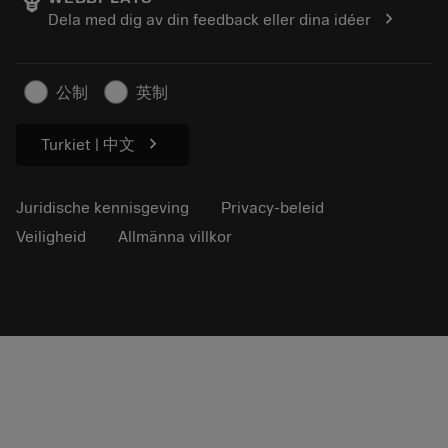
Loopbaan
Vraag een offerte aan
chevron_right
Dela med dig av din feedback eller dina idéer
Duurzaam ondernemen
Artikelen
Voor de pers
公制
英制
chevron_right
Turkiet | 中文
Juridische kennisgeving
Privacy-beleid
Veiligheid
Allmänna villkor