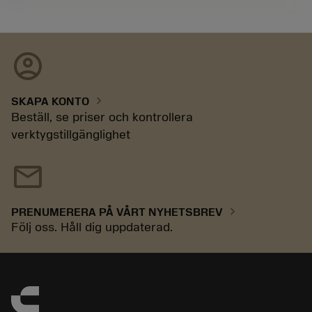
account_circle
chevron_right
SKAPA KONTO
Beställ, se priser och kontrollera
verktygstillgänglighet
mail
chevron_right
PRENUMERERA PÅ VÅRT NYHETSBREV
Följ oss. Håll dig uppdaterad.