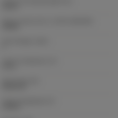
Diameter hos fastspänningshål
(D1)
0,312 in
Skärets storlek och form
(CUTINT_SIZESHAPE)
CN1906
Antal skäreggar
(CEDC)
2
Inskriven cirkeldiameter
(IC)
0,75 in
Skärformskod
(SC)
Rhombic 80
Faktisk skäreggslängd
(LE)
0,6986 in