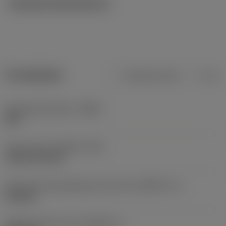
Tekniska illustrationer
Produktdata
Metriska mått
Tum
Kroppsmaterialkod
(BMC)
Stål
Type of head
(HEAD_TYPE)
cylindrical head
Geometriska egenskaper driven del
(KGRPTP_1)
hexagon
Storlek på driven del
(KGRPS_1)