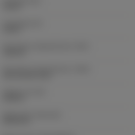
Total längd
(OAL)
1,878 in
Kroppslängd
(LB)
2,126 in
Skärvätskans utloppsutförande
(CXSC)
radial exit
Skärvätskans inloppsutförande
(CNSC)
axial concentric entry
Objektets vikt
(WT)
0,1001 lb
Release date
(ValFrom20)
2005-08-15