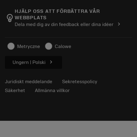
Om Sandvik Coromant
Return
Kataloger och handböcker
Tillverkning med välmående
Spåra din beställning
HJÄLP OSS ATT FÖRBÄTTRA VÅR
emoji_objects
WEBBPLATS
Karriär
Skapa en offert
chevron_right
Dela med dig av din feedback eller dina idéer
Hållbart företagande
Artiklar
För press
Metryczne
Calowe
chevron_right
Ungern | Polski
Juridiskt meddelande
Sekretesspolicy
Säkerhet
Allmänna villkor