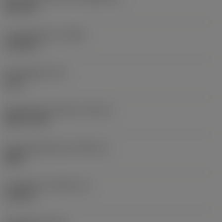
HEX 3/8"
Huvuddiameter
(HDD)
0,7087 in
Huvudlängd
(LH)
0,5 in
Gängdiameterstorlek
(TDZ_2)
UNF 1/2-20
Gängningsriktning
(THDH_2)
Right
Gänglängd
(THLGTH_2)
1,378 in