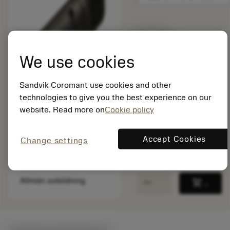
Listpris:
231.00 SEK
We use cookies
På lager
Sandvik Coromant use cookies and other
Paketkvantitet: 1
technologies to give you the best experience on our
ISO: 5512 074-02
website. Read more on
Cookie policy
Material-id: 5763134
Accept Cookies
Change settings
EAN: 12046801
ANSI: 5512 074-02
remove
add
Allmän avbildning
shopping_cart
Lägg ti