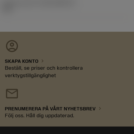
Release pack-ID
(RELEASEPACK)
05.2
account_circle
chevron_right
SKAPA KONTO
Beställ, se priser och kontrollera
verktygstillgänglighet
mail
chevron_right
PRENUMERERA PÅ VÅRT NYHETSBREV
Följ oss. Håll dig uppdaterad.