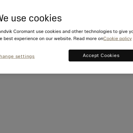
e use cookies
ndvik Coromant use cookies and other technologies to give y
e best experience on our website. Read more on
Cookie policy
Accept Cookies
hange settings