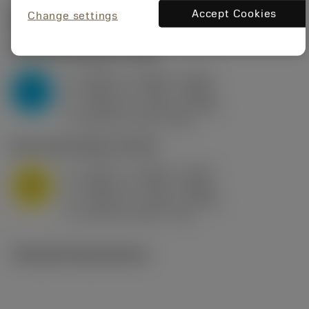
Accept Cookies
Change settings
Startvärden
(KAPR
95 deg
)
P2.1.Z.AN
,
Hårdhet: 175 HB
a
0.394 in (0.094 - 0.512)
p
P
f
0.032 in/r (0.02 - 0.043)
n
h
0.032 in/r (0.02 - 0.043)
ex
v
250 sfm (315 - 205)
c
M1.0.Z.AQ
,
Hårdhet: 200 HB
a
0.394 in (0.094 - 0.512)
p
M
f
0.032 in/r (0.02 - 0.043)
n
h
0.032 in/r (0.02 - 0.043)
ex
v
215 sfm (295 - 170)
c
Tekniska illustrationer