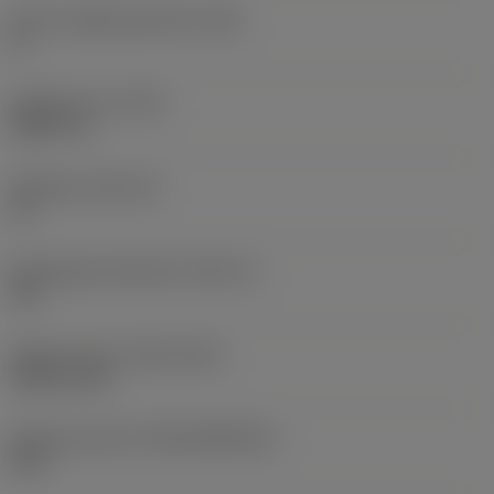
Större släppningsvinkel
(AN)
0 °
Objektets vikt
(WT)
0,0577 lb
Skärläge
(SSC_M)
19
Skärlägesstorlekskod
(SSC_N)
3/4
Release date
(ValFrom20)
1992-11-02
Release pack-ID
(RELEASEPACK)
92.3