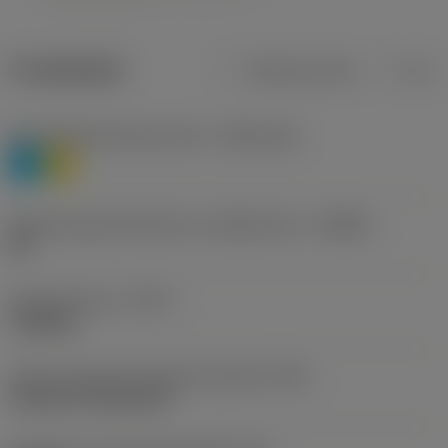
Produktdata
Metriska mått
Tum
Materialklassificering nivå 1
(TMC1ISO)
P
M
Beteckning på tillverkare av spånbrytare
(CBMD)
HR
Operationstyp
(CTPT)
roughing
Kod för skärmonteringsstil (metrisk)
(IFS)
Cylindrical fixing hole