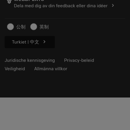
Loopbaan
Vraag een offerte aan
chevron_right
Dela med dig av din feedback eller dina idéer
Duurzaam ondernemen
Artikelen
Voor de pers
公制
英制
chevron_right
Turkiet | 中文
Juridische kennisgeving
Privacy-beleid
Veiligheid
Allmänna villkor