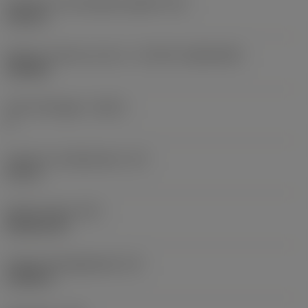
Diameter hos fastspänningshål
(D1)
0,312 in
Skärets storlek och form
(CUTINT_SIZESHAPE)
CN1906
Antal skäreggar
(CEDC)
2
Inskriven cirkeldiameter
(IC)
0,75 in
Skärformskod
(SC)
Rhombic 80
Faktisk skäreggslängd
(LE)
0,6986 in