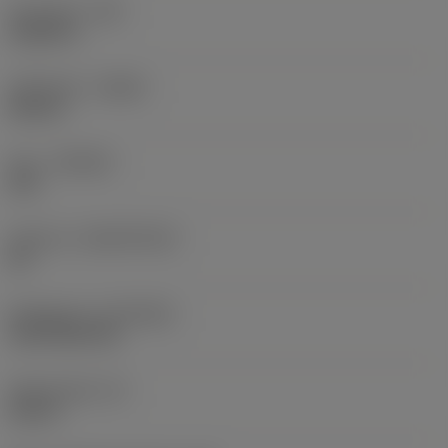
Hörnradie
(RE)
0,0625 in
Utförande
(HAND)
Neutral
Sort
(GRADE)
235
Substrat
(SUBSTRATE)
HC
Beläggning
(COATING)
CVD TiCN+TiN
Skärtjocklek
(S)
0,25 in