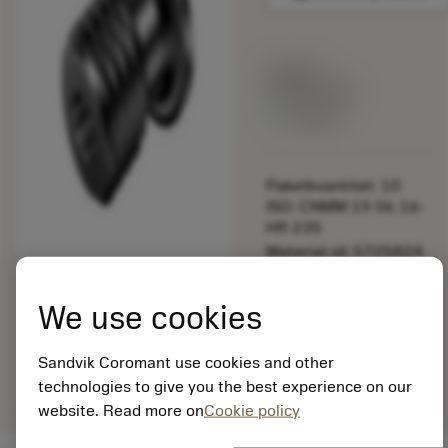
Listpris:
349.00 SEK
På lager
Paketkvantitet: 10
ISO: CNMM 19 06 16-
HR 235
Material-id: 5725824
EAN: 10621144
We use cookies
ANSI: 5512 104-01
Allmän
deployed_code
Sandvik Coromant use cookies and other
Visa 3D-modell
remove
add
avbildning
shopping_cart
Lägg ti
technologies to give you the best experience on our
website. Read more on
Cookie policy