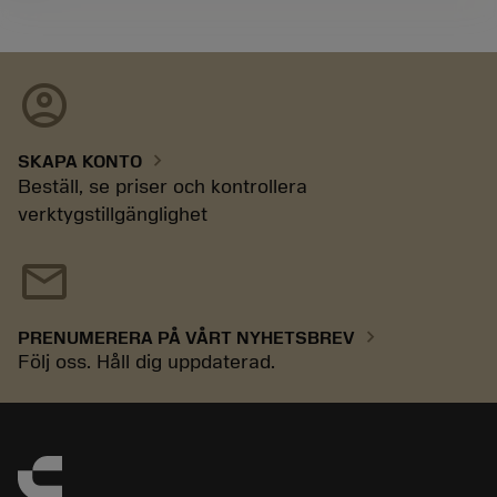
account_circle
chevron_right
SKAPA KONTO
Beställ, se priser och kontrollera
verktygstillgänglighet
mail
chevron_right
PRENUMERERA PÅ VÅRT NYHETSBREV
Följ oss. Håll dig uppdaterad.