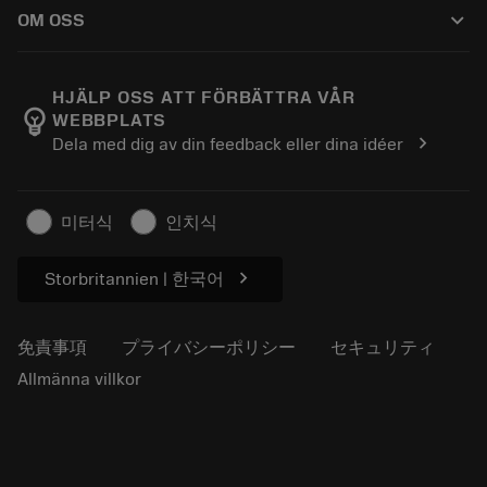
購入方法
ガイドとチュートリアル
テーラーメード
keyboard_arrow_down
OM OSS
注文
計算ツールとアプリ
サンドビック・コロマントについて
戻る
カタログおよびハンドブック
Manufacturing Wellness
注文を追跡する
HJÄLP OSS ATT FÖRBÄTTRA VÅR
emoji_objects
WEBBPLATS
経歴
見積もりを作成する
chevron_right
Dela med dig av din feedback eller dina idéer
サステナブルな事業
記事
プレス用
미터식
인치식
chevron_right
Storbritannien | 한국어
免責事項
プライバシーポリシー
セキュリティ
Allmänna villkor