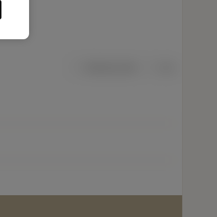
Metriska mått
Tum