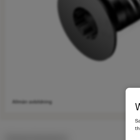
Allmän avbildning
W
Sa
th
Tekniska illustrationer