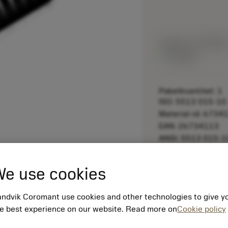
Listpris:
79.90 SE
På lager
Paketkvantitet: 1
ISO: 5513 015-10
Material-id: 6734
EAN: 26734113
ANSI: 5513 015-1
remove
e use cookies
ndvik Coromant use cookies and other technologies to give y
e best experience on our website. Read more on
Cookie policy