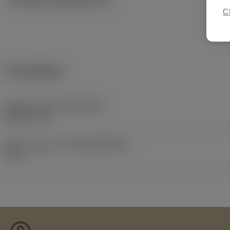
C
Produktdata
Release date
(ValFrom20)
2014-11-19
Release pack-ID
(RELEASEPACK)
15.1