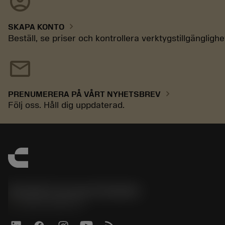
account_circle
chevron_right
SKAPA KONTO
Beställ, se priser och kontrollera verktygstillgänglighe
mail
chevron_right
PRENUMERERA PÅ VÅRT NYHETSBREV
Följ oss. Håll dig uppdaterad.
Sandvik Coromant Sweden
phone
+46 8 793 05 70