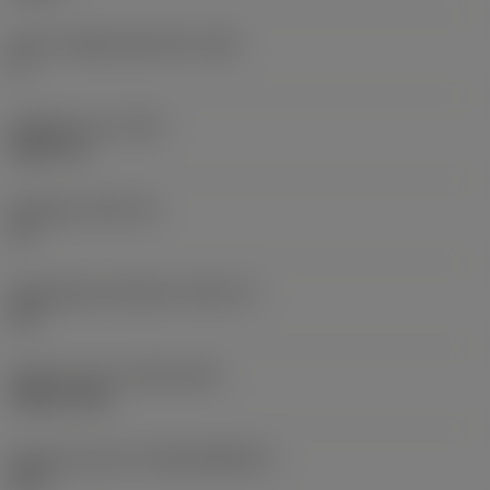
Större släppningsvinkel
(AN)
0 °
Objektets vikt
(WT)
0,0577 lb
Skärläge
(SSC_M)
19
Skärlägesstorlekskod
(SSC_N)
3/4
Release date
(ValFrom20)
1992-11-02
Release pack-ID
(RELEASEPACK)
92.3