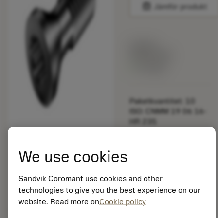
balance
Jämför produkt
Listpris:
349.00 SEK
På lager
Paketkvantitet: 10
ISO: CNMM 19 06 16-
HR 235
Material-id: 5725824
We use cookies
EAN: 10621144
ANSI: 5513 020-21
Sandvik Coromant use cookies and other
Allmän
deployed_code
Visa 3D-modell
technologies to give you the best experience on our
remove
add
avbildning
shopping_cart
Lägg ti
website. Read more on
Cookie policy