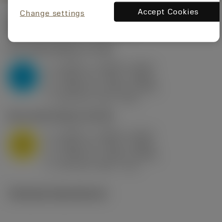
Accept Cookies
Change settings
Startvärden
(KAPR
95 deg
)
P2.1.Z.AN
,
Hårdhet: 175 HB
a
0.394 in (0.094 - 0.512)
p
P
f
0.032 in/r (0.02 - 0.043)
n
h
0.032 in/r (0.02 - 0.043)
ex
v
250 sfm (315 - 205)
c
M1.0.Z.AQ
,
Hårdhet: 200 HB
a
0.394 in (0.094 - 0.512)
p
M
f
0.032 in/r (0.02 - 0.043)
n
h
0.032 in/r (0.02 - 0.043)
ex
v
215 sfm (295 - 170)
c
Tekniska illustrationer