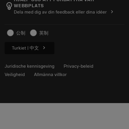
emoji_objects
WEBBPLATS
Loopbaan
Vraag een offerte aan
chevron_right
Dela med dig av din feedback eller dina idéer
Duurzaam ondernemen
Artikelen
Voor de pers
公制
英制
chevron_right
Turkiet | 中文
Juridische kennisgeving
Privacy-beleid
Veiligheid
Allmänna villkor