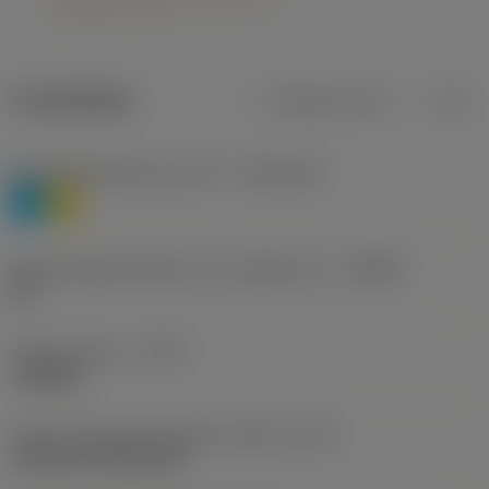
Produktdata
Metriska mått
Tum
Materialklassificering nivå 1
(TMC1ISO)
P
M
Beteckning på tillverkare av spånbrytare
(CBMD)
HR
Operationstyp
(CTPT)
roughing
Kod för skärmonteringsstil (metrisk)
(IFS)
Cylindrical fixing hole