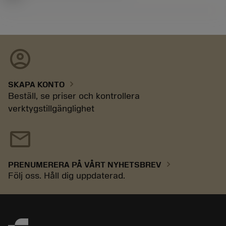
account_circle
chevron_right
SKAPA KONTO
Beställ, se priser och kontrollera
verktygstillgänglighet
mail
chevron_right
PRENUMERERA PÅ VÅRT NYHETSBREV
Följ oss. Håll dig uppdaterad.