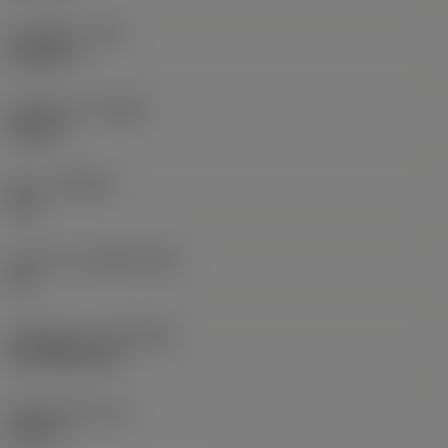
Hörnradie
(RE)
0,0625 in
Utförande
(HAND)
Neutral
Sort
(GRADE)
235
Substrat
(SUBSTRATE)
HC
Beläggning
(COATING)
CVD TiCN+TiN
Skärtjocklek
(S)
0,25 in