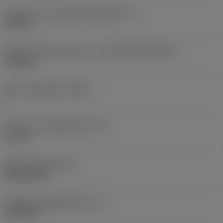
Diameter hos fastspänningshål
(D1)
0,312 in
Skärets storlek och form
(CUTINT_SIZESHAPE)
CN1906
Antal skäreggar
(CEDC)
2
Inskriven cirkeldiameter
(IC)
0,75 in
Skärformskod
(SC)
Rhombic 80
Faktisk skäreggslängd
(LE)
0,6986 in