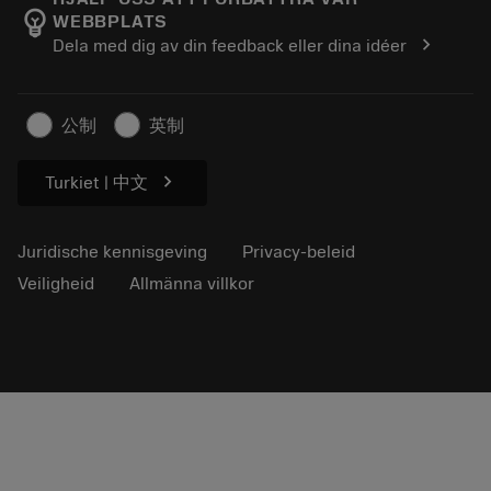
emoji_objects
WEBBPLATS
Loopbaan
Vraag een offerte aan
chevron_right
Dela med dig av din feedback eller dina idéer
Duurzaam ondernemen
Artikelen
Voor de pers
公制
英制
chevron_right
Turkiet | 中文
Juridische kennisgeving
Privacy-beleid
Veiligheid
Allmänna villkor