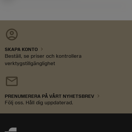
account_circle
chevron_right
SKAPA KONTO
Beställ, se priser och kontrollera
verktygstillgänglighet
mail
chevron_right
PRENUMERERA PÅ VÅRT NYHETSBREV
Följ oss. Håll dig uppdaterad.