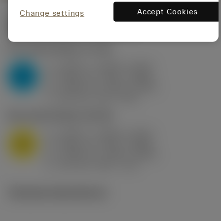
Accept Cookies
Change settings
Startvärden
(KAPR
95 deg
)
P2.1.Z.AN
,
Hårdhet: 175 HB
a
0.394 in (0.094 - 0.512)
p
P
f
0.032 in/r (0.02 - 0.043)
n
h
0.032 in/r (0.02 - 0.043)
ex
v
250 sfm (315 - 205)
c
M1.0.Z.AQ
,
Hårdhet: 200 HB
a
0.394 in (0.094 - 0.512)
p
M
f
0.032 in/r (0.02 - 0.043)
n
h
0.032 in/r (0.02 - 0.043)
ex
v
215 sfm (295 - 170)
c
Tekniska illustrationer