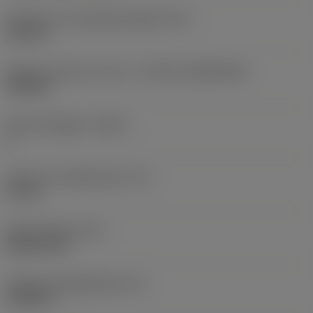
Diameter hos fastspänningshål
(D1)
0,312 in
Skärets storlek och form
(CUTINT_SIZESHAPE)
CN1906
Antal skäreggar
(CEDC)
2
Inskriven cirkeldiameter
(IC)
0,75 in
Skärformskod
(SC)
Rhombic 80
Faktisk skäreggslängd
(LE)
0,6986 in