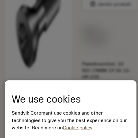
balance
Jämför produkt
Listpris:
349.00 SEK
På lager
Paketkvantitet: 10
ISO: CNMM 19 06 16-
HR 235
Material-id: 5725824
We use cookies
EAN: 10621144
ANSI: 5513 020-58
Sandvik Coromant use cookies and other
Allmän
deployed_code
Visa 3D-modell
technologies to give you the best experience on our
remove
add
avbildning
shopping_cart
Lägg ti
website. Read more on
Cookie policy