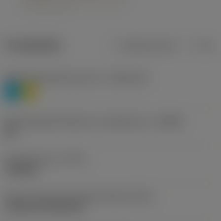
Produktdata
Metriska mått
Tum
Materialklassificering nivå 1
(TMC1ISO)
P
M
Beteckning på tillverkare av spånbrytare
(CBMD)
HR
Operationstyp
(CTPT)
roughing
Kod för skärmonteringsstil (metrisk)
(IFS)
Cylindrical fixing hole