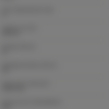
Större släppningsvinkel
(AN)
0 °
Objektets vikt
(WT)
0,0577 lb
Skärläge
(SSC_M)
19
Skärlägesstorlekskod
(SSC_N)
3/4
Release date
(ValFrom20)
1992-11-02
Release pack-ID
(RELEASEPACK)
92.3