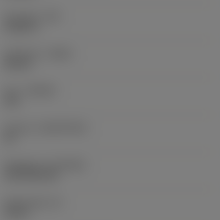
Hörnradie
(RE)
0,0625 in
Utförande
(HAND)
Neutral
Sort
(GRADE)
235
Substrat
(SUBSTRATE)
HC
Beläggning
(COATING)
CVD TiCN+TiN
Skärtjocklek
(S)
0,25 in