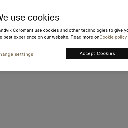
e use cookies
ndvik Coromant use cookies and other technologies to give y
e best experience on our website. Read more on
Cookie policy
Accept Cookies
hange settings