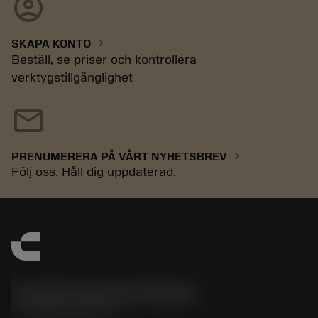
account_circle
chevron_right
SKAPA KONTO
Beställ, se priser och kontrollera
verktygstillgänglighet
mail
chevron_right
PRENUMERERA PÅ VÅRT NYHETSBREV
Följ oss. Håll dig uppdaterad.
Sandvik Coromant Sweden
phone
+46 8 793 05 70