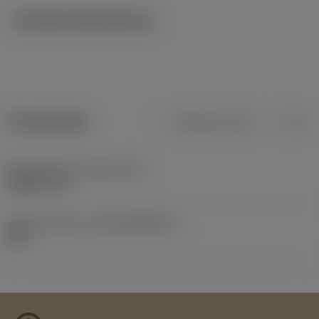
Tekniska illustrationer
Produktdata
Metriska mått
Tum
Release date
(ValFrom20)
1989-02-27
Release pack-ID
(RELEASEPACK)
60.1